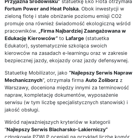
Przyjazna Środowisku”
statuetkę Eko Flota otrzymała
Fortum Power and Heat Polska
. Obok inwestycji w
zieloną flotę i stałe obniżanie poziomu emisji CO2
promuje ona również świadomość ekologiczną wśród
pracowników.
„Firma Najbardziej Zaangażowana w
Edukację Kierowców”
to
Lafarge
(statuetka
Edukator), systematycznie szkoląca swoich
kierowców na zasadach e-learningu oraz w zakresie
bezpiecznej jazdy, ekojazdy oraz jazdy defensywnej.
Statuetkę Mobilizator, jako
“Najlepszy Serwis Napraw
Mechanicznych
“, otrzymała firma
Auto Żoliborz
z
Warszawy, doceniona między innymi za terminowość
napraw, kompletację dokumentów, wyposażenie
serwisu (w tym liczbę specjalistycznych stanowisk) i
jakość obsługi.
Wśród najważniejszych kryteriów w kategorii
“
Najlepszy Serwis Blacharsko-Lakierniczy”
członkowie PZWLP oceniali na przykład liczbę komór