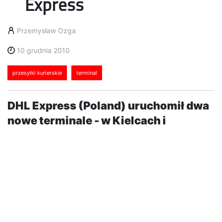
Express
Przemysław Ozga
10 grudnia 2010
przesyłki kurierskie
terminal
DHL Express (Poland) uruchomił dwa
nowe terminale - w Kielcach i
Szczecinie. Nowoczesne rozwiązania,
automatyzacja procesów sortowania,
wzrost potencjału przynoszą już
wymierne korzyści klientom firmy.
Nowy obiekt w Szczecinie pełni funkcję terminala do
obsługi przesyłek krajowych i międzynarodowych oraz