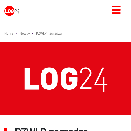
Home
Newsy
PZWLP nagradza