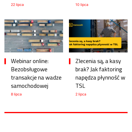
22 lipca
10 lipca
Webinar online:
Zlecenia są, a kasy
Bezobsługowe
brak? Jak faktoring
transakcje na wadze
napędza płynność w
samochodowej
TSL
8 lipca
2 lipca