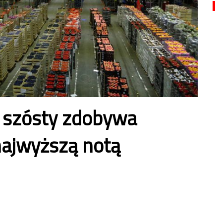
z szósty zdobywa
 najwyższą notą