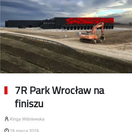
7R Park Wrocław na
finiszu
Kinga Wiśniewska
19 marca 2019