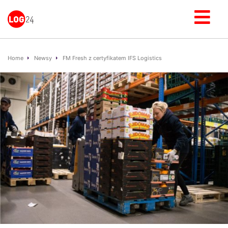
Home
Newsy
FM Fresh z certyfikatem IFS Logistics