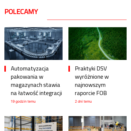
POLECAMY
Automatyzacja
Praktyki DSV
pakowania w
wyróżnione w
magazynach stawia
najnowszym
na łatwość integracji
raporcie FOB
19 godzin temu
2 dni temu