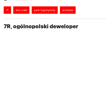
7r
dsv road
park logistyczny
wrocław
7R, ogólnopolski deweloper
specjalizujący się w dostarczaniu
powierzchni magazynowych i
przemysłowych na wynajem, kończy
budowę inwestycji we Wrocławiu.
Obiekt zostanie oddany do użytku w
kwietniu br.
7R Park Wrocław to projekt magazynowy klasy A o
całkowitej powierzchni około 23 000 mkw. położony
w Biskupicach Podgórnych pod Wrocławiem. Park
zlokalizowany jest w bliskim sąsiedztwie węzła
Wrocław Południe łączącego autostrady A4 i A8. Ta