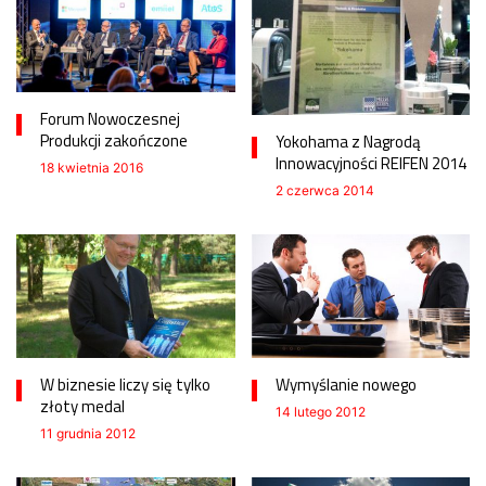
Forum Nowoczesnej
Produkcji zakończone
Yokohama z Nagrodą
Innowacyjności REIFEN 2014
18 kwietnia 2016
2 czerwca 2014
W biznesie liczy się tylko
Wymyślanie nowego
złoty medal
14 lutego 2012
11 grudnia 2012