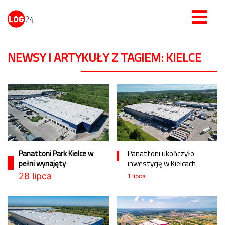
NEWSY I ARTYKUŁY Z TAGIEM: KIELCE
Panattoni Park Kielce w
Panattoni ukończyło
pełni wynajęty
inwestycję w Kielcach
28 lipca
1 lipca