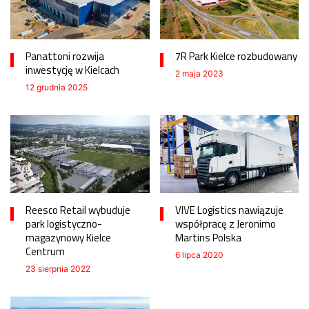
Panattoni rozwija
7R Park Kielce rozbudowany
inwestycję w Kielcach
2 maja 2023
12 grudnia 2025
Reesco Retail wybuduje
VIVE Logistics nawiązuje
park logistyczno-
współpracę z Jeronimo
magazynowy Kielce
Martins Polska
Centrum
6 lipca 2020
23 sierpnia 2022