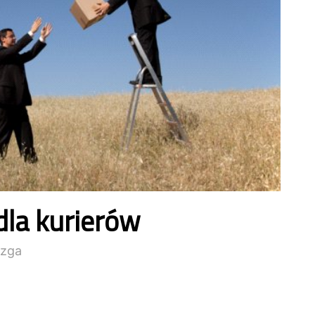
la kurierów
zga