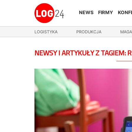
NEWS
FIRMY
KONF
LOGISTYKA
PRODUKCJA
MAGA
NEWSY I ARTYKUŁY Z TAGIEM: R