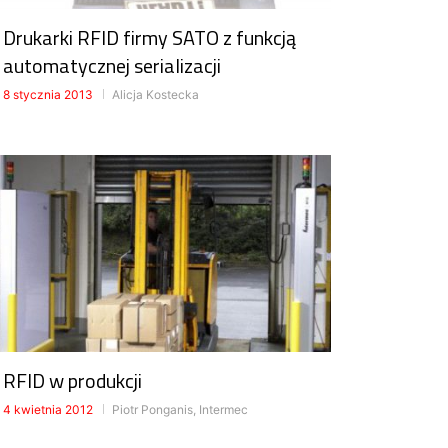
Drukarki RFID firmy SATO z funkcją
automatycznej serializacji
8 stycznia 2013
Alicja Kostecka
RFID w produkcji
4 kwietnia 2012
Piotr Ponganis, Intermec