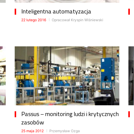
Inteligentna automatyzacja
22 lutego 2016
Opracował Kryspin Wiśniewski
Passus – monitoring ludzi i krytycznych
zasobów
25 maja 2012
Przemysław Ozga