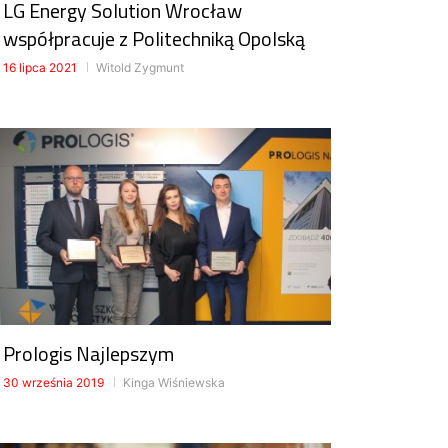
LG Energy Solution Wrocław
współpracuje z Politechniką Opolską
16 lipca 2021
Witold Zygmunt
Prologis Najlepszym
30 września 2019
Kinga Wiśniewska