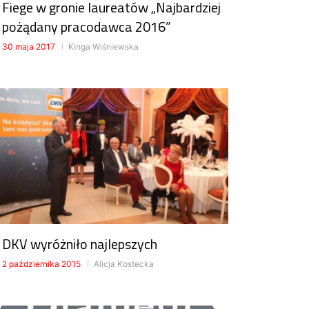
Fiege w gronie laureatów „Najbardziej
pożądany pracodawca 2016”
30 maja 2017
Kinga Wiśniewska
DKV wyróżniło najlepszych
2 października 2015
Alicja Kostecka