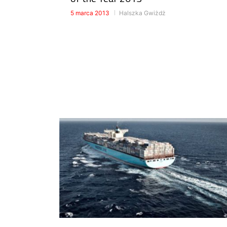
5 marca 2013
Halszka Gwiżdż