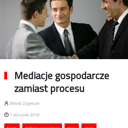
Mediacje gospodarcze
zamiast procesu
Witold Zygmunt
7 stycznia 2019
biznes
mediacje gospodarcze
spory
ugoda