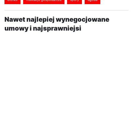
Nawet najlepiej wynegocjowane
umowy i najsprawniejsi
menedżerowie nie są w stanie
zapewnić stuprocentowej gwarancji
bezkonfliktowego prowadzenia
biznesu. Większość tego typu
konfliktów niestety kończy się
procesem sądowym, który jeszcze
bardziej podnosi temperaturę sporu.
Sam...
Po takim doświadczeniu ciężko mówić o wzajemnym
zaufaniu, które jest podstawą budowania relacji w
biznesie a tym samym realizowania wspólnych