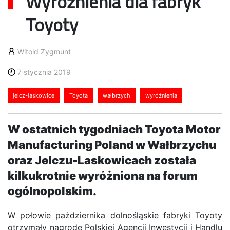
Wyróżnienia dla fabryk
Toyoty
Witold Zygmunt
7 stycznia 2019
jelcz-laskowice
Toyota
wałbrzych
wyróżnienia
W ostatnich tygodniach Toyota Motor
Manufacturing Poland w Wałbrzychu
oraz Jelczu-Laskowicach została
kilkukrotnie wyróżniona na forum
ogólnopolskim.
W połowie października dolnośląskie fabryki Toyoty
otrzymały nagrodę Polskiej Agencji Inwestycji i Handlu