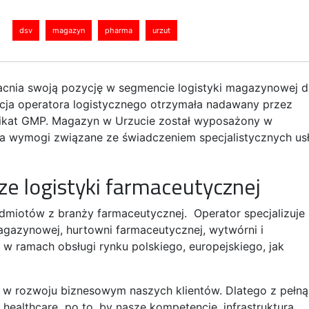
dsv
magazyn
pharma
urzut
acnia swoją pozycję w segmencie logistyki magazynowej d
acja operatora logistycznego otrzymała nadawany przez
fikat GMP. Magazyn w Urzucie został wyposażony w
ia wymogi związane ze świadczeniem specjalistycznych us
ze logistyki farmaceutycznej
dmiotów z branży farmaceutycznej. Operator specjalizuje
 magazynowej, hurtowni farmaceutycznej, wytwórni i
w ramach obsługi rynku polskiego, europejskiego, jak
m w rozwoju biznesowym naszych klientów. Dlatego z pełną
 healthcare po to, by nasze kompetencje, infrastruktura