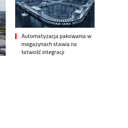
Automatyzacja pakowania w
magazynach stawia na
łatwość integracji
3 godziny temu
Vanessa Lopez
Nie tylko cena