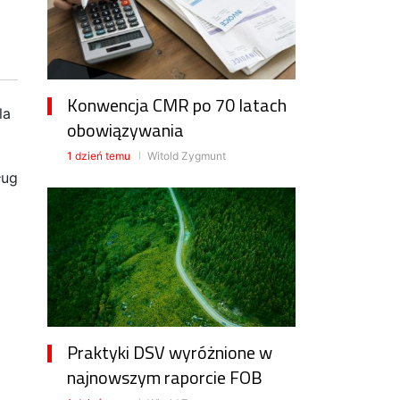
Konwencja CMR po 70 latach
la
obowiązywania
1 dzień temu
Witold Zygmunt
ług
Praktyki DSV wyróżnione w
najnowszym raporcie FOB