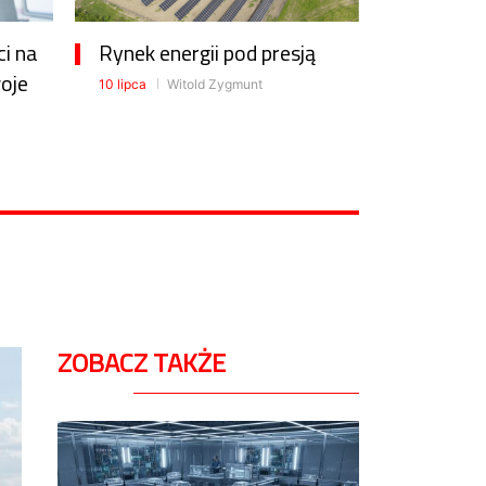
ci na
Rynek energii pod presją
oje
10 lipca
Witold Zygmunt
ZOBACZ TAKŻE