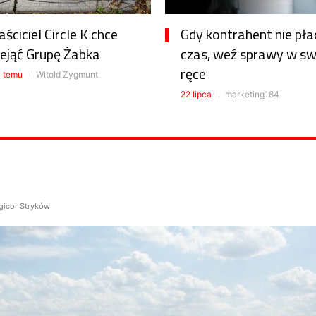
ściciel Circle K chce
Gdy kontrahent nie pła
zejąć Grupę Żabka
czas, weź sprawy w sw
ręce
i temu
Witold Zygmunt
22 lipca
marketing184
gicor Stryków