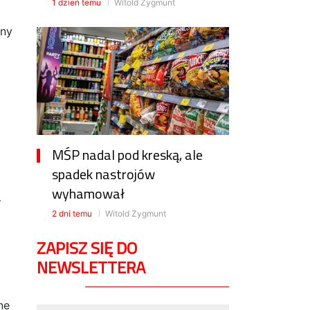
1 dzień temu
Witold Zygmunt
zny
MŚP nadal pod kreską, ale
spadek nastrojów
wyhamował
–
2 dni temu
Witold Zygmunt
ZAPISZ SIĘ DO
NEWSLETTERA
ne