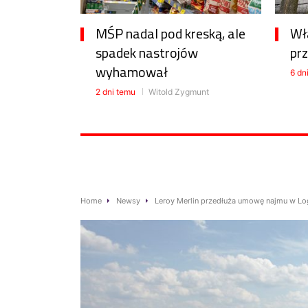
MŚP nadal pod kreską, ale
Wła
spadek nastrojów
pr
wyhamował
6 dn
2 dni temu
Witold Zygmunt
Home
Newsy
Leroy Merlin przedłuża umowę najmu w Lo