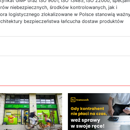
yfikat GMP oraz ISO 9001, ISO 13485, ISO 22000, specjal
rów niebezpiecznych, środków kontrolowanych, jak i
atora logistycznego zlokalizowane w Polsce stanowią ważn
j architektury bezpieczeństwa łańcucha dostaw produktów