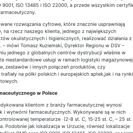
O 9001, ISO 13485 i ISO 22000, a przede wszystkim certyfi
Farmaceutyczny.
ane rozwiązania cyfrowe, które znacznie usprawniają
y, na rzecz naszego klienta, jednego z największych
w okulistycznych i higienicznych, realizować działania z
. – mówi Tomasz Kuziemski, Dyrektor Regionu w DSV –
niu jednego z globalnych centrów dystrybucji właśnie w
że niestandardowe usługi w ramach logistyki magazynowej
ów, zestawów i innych połączeń produktów, czy
afiały na półki polskich i europejskich aptek,jak i na rynki
rtowych.
rmaceutycznego w Polsce
dykowana klientom z branży farmaceutycznej wynosi
jak i wytwórni farmaceutycznych. Wykonywane są w nich
ntrolowanej temperaturze (2-8 st. C, 15-25 st. C, – 25 st.
. Podobnie jak lokalizacja w Urzucie, również lokalizacje