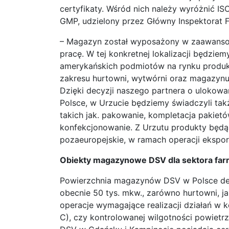
certyfikaty. Wśród nich należy wyróżnić IS
GMP, udzielony przez Główny Inspektorat 
– Magazyn został wyposażony w zaawansow
pracę. W tej konkretnej lokalizacji będziem
amerykańskich podmiotów na rynku produktó
zakresu hurtowni, wytwórni oraz magazynu
Dzięki decyzji naszego partnera o ulokowa
Polsce, w Urzucie będziemy świadczyli tak
takich jak. pakowanie, kompletacja pakiet
konfekcjonowanie. Z Urzutu produkty będą tr
pozaeuropejskie, w ramach operacji ekspo
Obiekty magazynowe DSV dla sektora fa
Powierzchnia magazynów DSV w Polsce de
obecnie 50 tys. mkw., zarówno hurtowni, 
operacje wymagające realizacji działań w ko
C), czy kontrolowanej wilgotności powietrza