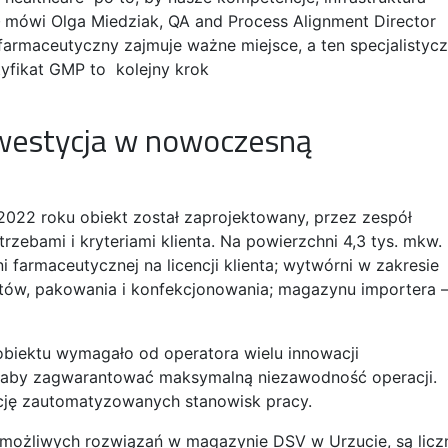
–
mówi Olga Miedziak, QA and Process Alignment Director
 farmaceutyczny zajmuje ważne miejsce, a ten specjalistyc
yfikat GMP to kolejny krok
westycja w nowoczesną
2022 roku obiekt został zaprojektowany, przez zespół
rzebami i kryteriami klienta. Na powierzchni 4,3 tys. mkw.
i farmaceutycznej na licencji klienta; wytwórni w zakresie
w, pakowania i konfekcjonowania; magazynu importera 
obiektu wymagało od operatora wielu innowacji
, aby zagwarantować maksymalną niezawodność operacji.
ję zautomatyzowanych stanowisk pracy.
możliwych rozwiązań w magazynie DSV w Urzucie, są licz