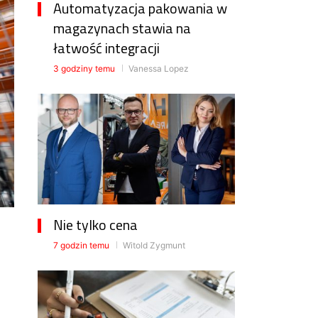
Automatyzacja pakowania w
magazynach stawia na
łatwość integracji
3 godziny temu
Vanessa Lopez
Nie tylko cena
7 godzin temu
Witold Zygmunt