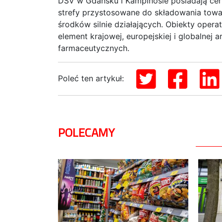
DSV w Gdańsku i Kampinosie posiadają cert
strefy przystosowane do składowania towa
środków silnie działających. Obiekty oper
element krajowej, europejskiej i globalne
farmaceutycznych.
Poleć ten artykuł:
POLECAMY