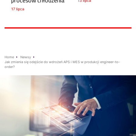
procesów chłodzenia
13 lipca
17 lipca
Home
Newsy
Jak zmienia się odejście do wdrożeń APS i MES w produkcji engineer-to-
order?