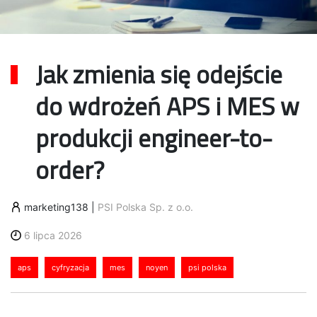
Jak zmienia się odejście
do wdrożeń APS i MES w
produkcji engineer-to-
order?
marketing138
|
PSI Polska Sp. z o.o.
6 lipca 2026
aps
cyfryzacja
mes
noyen
psi polska
Transformacja cyfrowa przedsiębiorstw