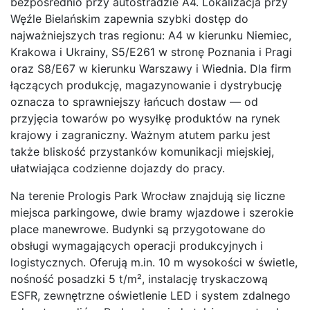
bezpośrednio przy autostradzie A4. Lokalizacja przy
Węźle Bielańskim zapewnia szybki dostęp do
najważniejszych tras regionu: A4 w kierunku Niemiec,
Krakowa i Ukrainy, S5/E261 w stronę Poznania i Pragi
oraz S8/E67 w kierunku Warszawy i Wiednia. Dla firm
łączących produkcję, magazynowanie i dystrybucję
oznacza to sprawniejszy łańcuch dostaw — od
przyjęcia towarów po wysyłkę produktów na rynek
krajowy i zagraniczny. Ważnym atutem parku jest
także bliskość przystanków komunikacji miejskiej,
ułatwiająca codzienne dojazdy do pracy.
Na terenie Prologis Park Wrocław znajdują się liczne
miejsca parkingowe, dwie bramy wjazdowe i szerokie
place manewrowe. Budynki są przygotowane do
obsługi wymagających operacji produkcyjnych i
logistycznych. Oferują m.in. 10 m wysokości w świetle,
nośność posadzki 5 t/m², instalację tryskaczową
ESFR, zewnętrzne oświetlenie LED i system zdalnego