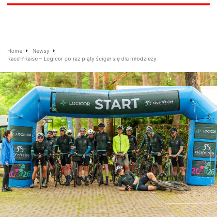
Home
Newsy
Race’n’Raise – Logicor po raz piąty ścigał się dla młodzieży