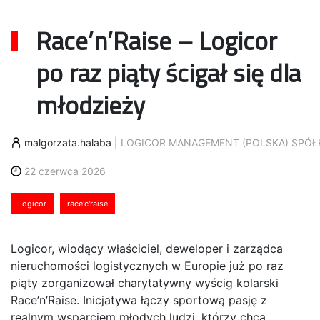
Race’n’Raise – Logicor
po raz piąty ścigał się dla
młodzieży
malgorzata.halaba
|
LOGICOR MANAGEMENT (POLSKA) SPÓŁ
22 czerwca 2026
Logicor
race'c'raise
Logicor, wiodący właściciel, deweloper i zarządca
nieruchomości logistycznych w Europie już po raz
piąty zorganizował charytatywny wyścig kolarski
Race’n’Raise. Inicjatywa łączy sportową pasję z
realnym wsparciem młodych ludzi, którzy chcą