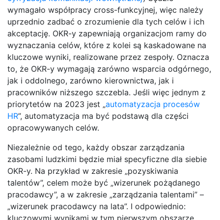
wymagało współpracy cross-funkcyjnej, więc należy
uprzednio zadbać o zrozumienie dla tych celów i ich
akceptację. OKR-y zapewniają organizacjom ramy do
wyznaczania celów, które z kolei są kaskadowane na
kluczowe wyniki, realizowane przez zespoły. Oznacza
to, że OKR-y wymagają zarówno wsparcia odgórnego,
jak i oddolnego, zarówno kierownictwa, jak i
pracowników niższego szczebla. Jeśli więc jednym z
priorytetów na 2023 jest „
automatyzacja procesów
HR
”, automatyzacja ma być podstawą dla części
opracowywanych celów.
Niezależnie od tego, każdy obszar zarządzania
zasobami ludzkimi będzie miał specyficzne dla siebie
OKR-y. Na przykład w zakresie „pozyskiwania
talentów”, celem może być „wizerunek pożądanego
pracodawcy”, a w zakresie „zarządzania talentami” –
„wizerunek pracodawcy na lata”. I odpowiednio:
kluczowymi wynikami w tym pierwszym obszarze