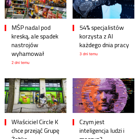
MŚP nadal pod
54% specjalistów
kreską, ale spadek
korzysta z AI
nastrojów
każdego dnia pracy
wyhamował
3 dni temu
2 dni temu
Właściciel Circle K
Czym jest
chce przejąć Grupę
inteligencja ludzi i