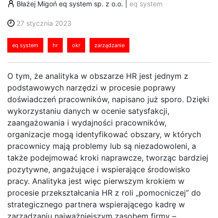
Błażej Migoń eq system sp. z o.o.
|
eq system
27 stycznia 2023
eq system
hr
okr
zarządzanie
O tym, że analityka w obszarze HR jest jednym z
podstawowych narzędzi w procesie poprawy
doświadczeń pracowników, napisano już sporo. Dzięki
wykorzystaniu danych w ocenie satysfakcji,
zaangażowania i wydajności pracowników,
organizacje mogą identyfikować obszary, w których
pracownicy mają problemy lub są niezadowoleni, a
także podejmować kroki naprawcze, tworząc bardziej
pozytywne, angażujące i wspierające środowisko
pracy. Analityka jest więc pierwszym krokiem w
procesie przekształcania HR z roli „pomocniczej” do
strategicznego partnera wspierającego kadrę w
zarządzaniu najważniejszym zasobem firmy –