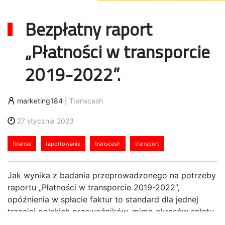
Bezpłatny raport
„Płatności w transporcie
2019-2022”.
marketing184
|
Transcash
27 stycznia 2023
finanse
raportowanie
transcash
transport
Jak wynika z badania przeprowadzonego na potrzeby
raportu „Płatności w transporcie 2019-2022”,
opóźnienia w spłacie faktur to standard dla jednej
trzeciej polskich przewoźników, mimo okresów spłaty
wynoszących średnio 60 dni. Fakt ten, oraz wyzwania