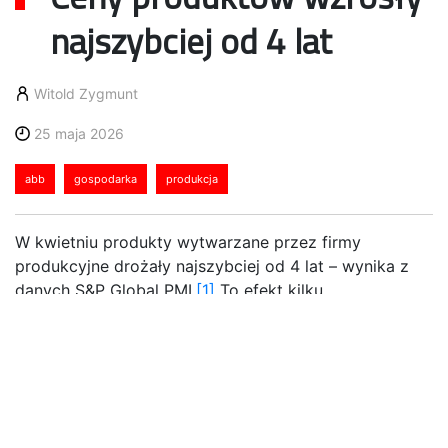
najszybciej od 4 lat
Witold Zygmunt
25 maja 2026
abb
gospodarka
produkcja
W kwietniu produkty wytwarzane przez firmy
produkcyjne drożały najszybciej od 4 lat – wynika z
danych S&P Global PMI.
[1]
To efekt kilku
niekorzystnych czynników: wojny na Bliskim
Wschodzie, rosnących cen energii i pracy, a także
zmiennego popytu, z czym część firm sobie nie radzi
m.in. ze względu na opóźnienia w cyfryzacji.
Zgodnie z danymi S&P Global PMI, polski przemysł