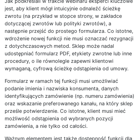
Jak podkreślali w trakcie webinaru eksperci kluczowe
jest, aby klient mógł intuicyjnie odnaleźć ścieżkę
zwrotu (na przykład w stopce strony, w zakładce
dotyczącej zwrotów lub polityki zwrotów), a
następnie przejść do prostego formularza. Co istotne,
wdrożenie nowej funkcji nie musi oznaczać rezygnacji
z dotychczasowych metod. Sklep może nadal
udostępniać formularz PDF, etykiety zwrotne lub inne
procedury, o ile równolegle zapewni klientowi
wymaganą, cyfrową ścieżkę odstąpienia od umowy.
Formularz w ramach tej funkcji musi umożliwiać
podanie imienia i nazwiska konsumenta, danych
identyfikujących zamówienie (np. numeru zamówienia)
oraz wskazanie preferowanego kanału, na który sklep
prześle potwierdzenie. Co istotne, klient musi mieć
możliwość odstąpienia od wybranych pozycji
zamówienia, a nie tylko od całości.
Ważnym elementem jest także dostępność funkcji dla