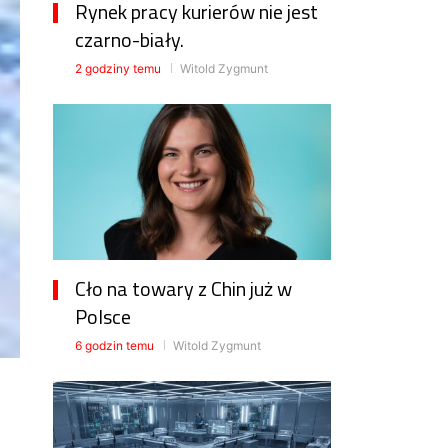
Rynek pracy kurierów nie jest
czarno-biały.
2 godziny temu
Witold Zygmunt
Cło na towary z Chin już w
Polsce
6 godzin temu
Witold Zygmunt