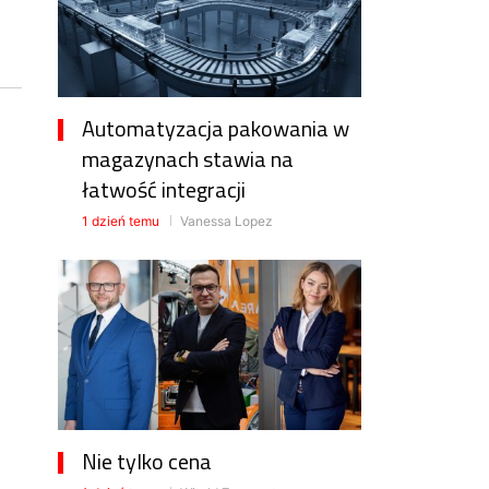
Automatyzacja pakowania w
magazynach stawia na
łatwość integracji
1 dzień temu
Vanessa Lopez
h
Nie tylko cena