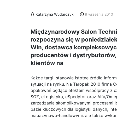
Katarzyna Wudarczyk
9 września 2010
Międzynarodowy Salon Technik
rozpoczyna się w poniedziałek
Win, dostawca kompleksowych
producentów i dystrybutorów,
klientów na
Każde targi stanowią istotne źródło inform
sytuacji na rynku. Na Taropak 2010 firma
opakowań będące efektem współpracy z cz
SOZ, eLogistyka, eSpedytor oraz Alfa/Ome
zarządzania skomplikowanymi procesami logi
bazie kluczowych dla logistyki danych, in
magazynowo-handlowymi, ale także wyko