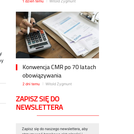
1 dzień temu
Witold Zygmunt
y
by
Konwencja CMR po 70 latach
obowiązywania
2 dni temu
Witold Zygmunt
ZAPISZ SIĘ DO
NEWSLETTERA
Zapisz się do naszego newslettera, aby