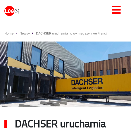
Home
Newsy
DACHSER uruchamia nowy magazyn we Francji
DACHSER uruchamia