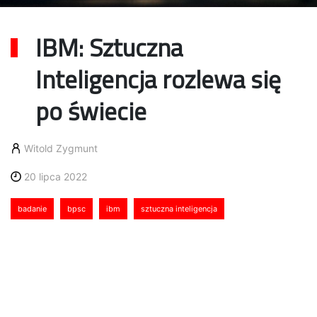
IBM: Sztuczna
Inteligencja rozlewa się
po świecie
Witold Zygmunt
20 lipca 2022
badanie
bpsc
ibm
sztuczna inteligencja
Sztuczna Inteligencja (SI) rozlewa się po świecie… i
biznesie. Najnowsze wyniki badania zrealizowanego
na zlecenie IBM pokazują, że odsetek przedsiębiorstw,
które przyjęły SI, wynosi obecnie 35%. W porównaniu