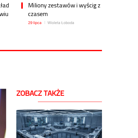
kład
Miliony zestawów i wyścig z
wiu
czasem
29 lipca
Wioleta Łoboda
ZOBACZ TAKŻE