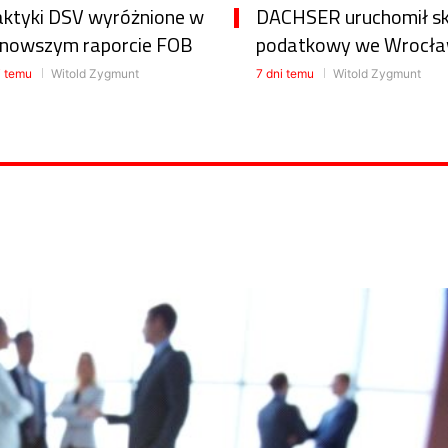
aktyki DSV wyróżnione w
DACHSER uruchomił s
jnowszym raporcie FOB
podatkowy we Wrocła
i temu
Witold Zygmunt
7 dni temu
Witold Zygmunt