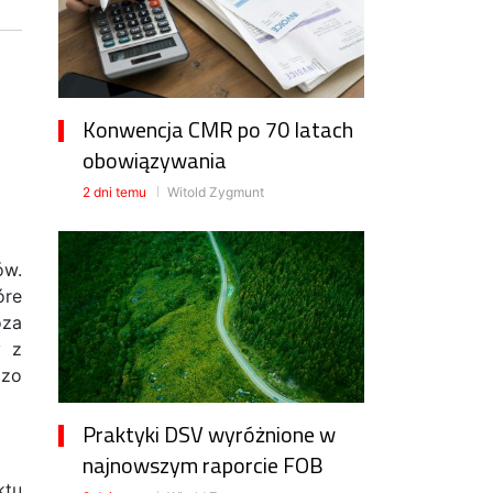
i
Konwencja CMR po 70 latach
obowiązywania
2 dni temu
Witold Zygmunt
ów.
óre
oza
y z
dzo
Praktyki DSV wyróżnione w
najnowszym raporcie FOB
ktu