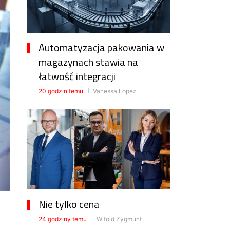
Automatyzacja pakowania w
magazynach stawia na
łatwość integracji
20 godzin temu
Vanessa Lopez
Nie tylko cena
24 godziny temu
Witold Zygmunt