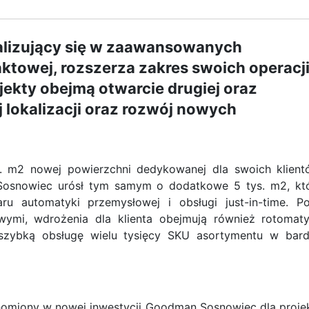
jalizujący się w zaawansowanych
aktowej, rozszerza zakres swoich operacj
ekty obejmą otwarcie drugiej oraz
lokalizacji oraz rozwój nowych
. m2 nowej powierzchni dedykowanej dla swoich klient
 Sosnowiec urósł tym samym o dodatkowe 5 tys. m2, kt
ru automatyki przemysłowej i obsługi just-in-time. P
ymi, wdrożenia dla klienta obejmują również rotomat
 szybką obsługę wielu tysięcy SKU asortymentu w bar
chomiony w nowej inwestycji Goodman Sosnowiec dla proje