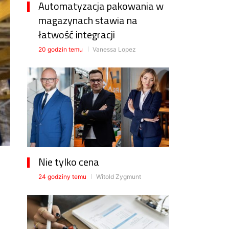
Automatyzacja pakowania w
magazynach stawia na
łatwość integracji
20 godzin temu
Vanessa Lopez
Nie tylko cena
24 godziny temu
Witold Zygmunt