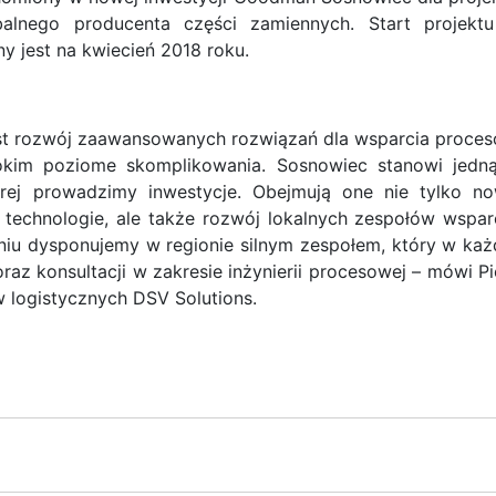
alnego producenta części zamiennych. Start projekt
y jest na kwiecień 2018 roku.
est rozwój zaawansowanych rozwiązań dla wsparcia proce
okim poziome skomplikowania. Sosnowiec stanowi jedn
tórej prowadzimy inwestycje. Obejmują one nie tylko n
echnologie, ale także rozwój lokalnych zespołów wspar
niu dysponujemy w regionie silnym zespołem, który w każ
raz konsultacji w zakresie inżynierii procesowej – mówi Pi
w logistycznych DSV Solutions.