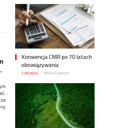
Konwencja CMR po 70 latach
em
obowiązywania
.
2 dni temu
Witold Zygmunt
dym
ać.
kże
yny