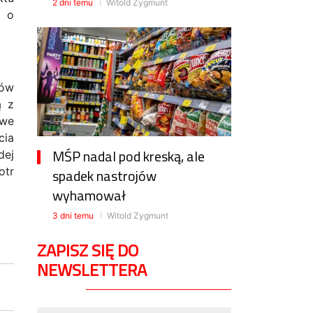
2 dni temu
Witold Zygmunt
u o
sów
ą z
owe
cia
MŚP nadal pod kreską, ale
dej
otr
spadek nastrojów
wyhamował
3 dni temu
Witold Zygmunt
ZAPISZ SIĘ DO
NEWSLETTERA