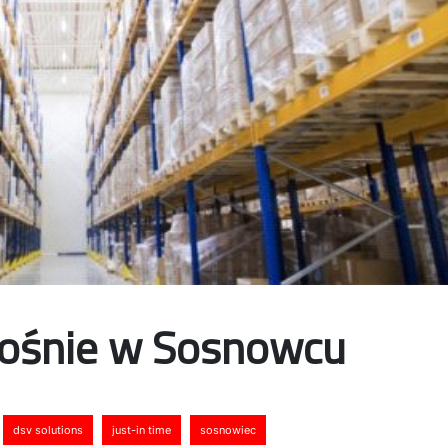
rośnie w Sosnowcu
dsv solutions
just-in time
sosnowiec