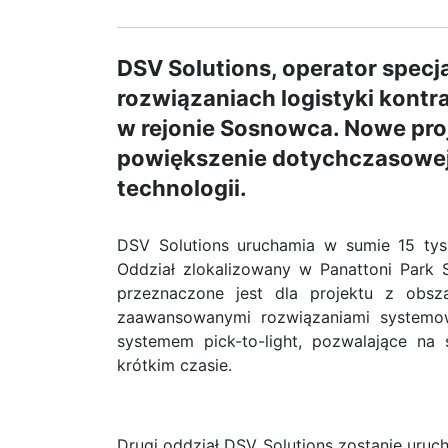
DSV Solutions, operator spec
rozwiązaniach logistyki kontr
w rejonie Sosnowca. Nowe proj
powiększenie dotychczasowej 
technologii.
DSV Solutions uruchamia w sumie 15 tys
Oddział zlokalizowany w Panattoni Park
przeznaczone jest dla projektu z obsza
zaawansowanymi rozwiązaniami systemow
systemem pick-to-light, pozwalające na
krótkim czasie.
Drugi oddział DSV Solutions zostanie uru