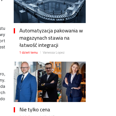
stu
Automatyzacja pakowania w
owy
magazynach stawia na
ort
łatwość integracji
est
1 dzień temu
Vanessa Lopez
ro,
ny.
oda
ych
 do
Nie tylko cena