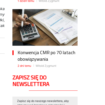
1 dzień temu
Witold Zygmunt
ska
śmy
ki,
tak
Konwencja CMR po 70 latach
obowiązywania
2 dni temu
Witold Zygmunt
ZAPISZ SIĘ DO
NEWSLETTERA
Zapisz się do naszego newslettera, aby