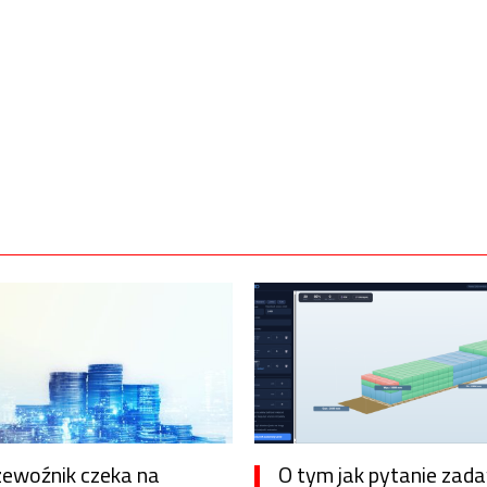
zewoźnik czeka na
O tym jak pytanie zad