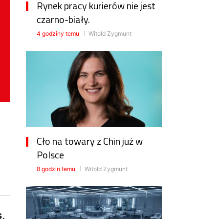
Rynek pracy kurierów nie jest
czarno-biały.
4 godziny temu
Witold Zygmunt
Cło na towary z Chin już w
Polsce
8 godzin temu
Witold Zygmunt
,