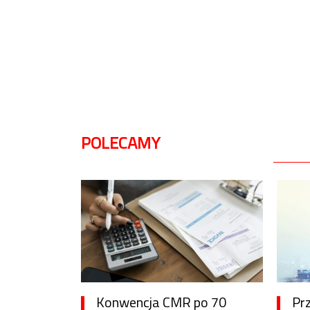
POLECAMY
Konwencja CMR po 70
Pr