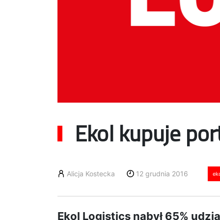
Ekol kupuje por
Alicja Kostecka
12 grudnia 2016
ek
Ekol Logistics nabył 65% udzi