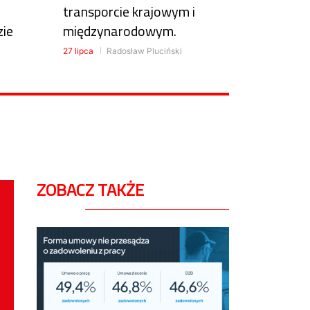
transporcie krajowym i
zie
międzynarodowym.
27 lipca
Radosław Pluciński
ZOBACZ TAKŻE