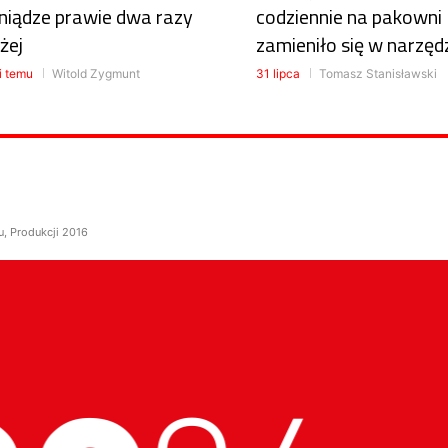
niądze prawie dwa razy
codziennie na pakowni
żej
zamieniło się w narzęd
i temu
Witold Zygmunt
31 lipca
Tomasz Stanisławski
u, Produkcji 2016