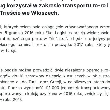
ug korzystał w zakresie transportu ro-ro i
 Trieście we Włoszech.
ji, których celem było osiągnięcie zrównoważonego wzro
y. 6 grudnia 2016 roku Ekol Logistics przeją większości
ratora szóstego portu w Trieście. Nie będzie to jedyny p
własnego terminala ro-ro na początku 2017 roku, który j
w Turcji.
ie będzie można prowadzić dwie niezależne operacje ro-
iągów do 10 zestawów dziennie kursujących w obie stro
płynące z i do Turcji oraz Grecji, w najbliższych latach d
giptu. Roczna wydajność 111 000 jednostek transportowan
nsportowanych koleją uzyskana w 2016 roku, zwiększy się
w roku 2017.