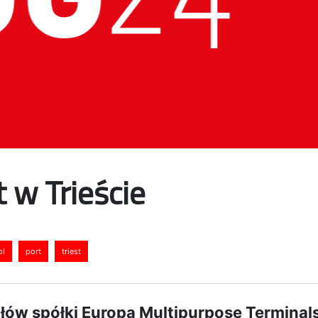
t w Trieście
ol
port
triest
ałów spółki Europa Multipurpose Terminals