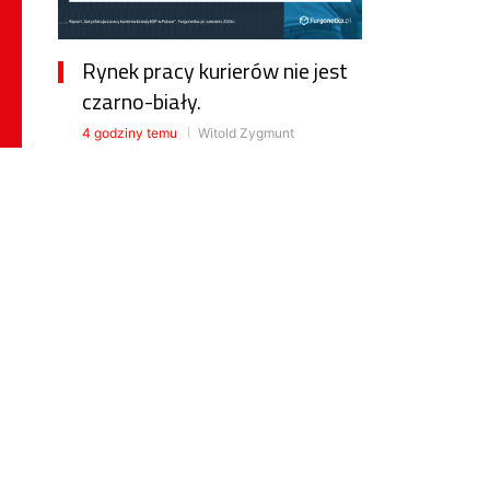
Rynek pracy kurierów nie jest
czarno-biały.
4 godziny temu
Witold Zygmunt
Cło na towary z Chin już w
Polsce
8 godzin temu
Witold Zygmunt