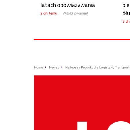
latach obowiązywania
pie
dłu
2 dni temu
Witold Zygmunt
3 dn
Home
Newsy
Najlepszy Produkt dla Logistyki, Transport