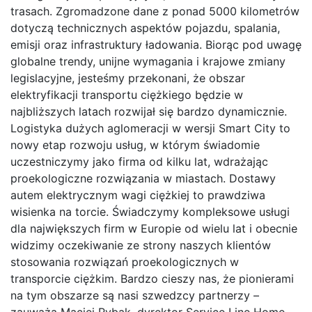
trasach. Zgromadzone dane z ponad 5000 kilometrów
dotyczą technicznych aspektów pojazdu, spalania,
emisji oraz infrastruktury ładowania. Biorąc pod uwagę
globalne trendy, unijne wymagania i krajowe zmiany
legislacyjne, jesteśmy przekonani, że obszar
elektryfikacji transportu ciężkiego będzie w
najbliższych latach rozwijał się bardzo dynamicznie.
Logistyka dużych aglomeracji w wersji Smart City to
nowy etap rozwoju usług, w którym świadomie
uczestniczymy jako firma od kilku lat, wdrażając
proekologiczne rozwiązania w miastach. Dostawy
autem elektrycznym wagi ciężkiej to prawdziwa
wisienka na torcie. Świadczymy kompleksowe usługi
dla największych firm w Europie od wielu lat i obecnie
widzimy oczekiwanie ze strony naszych klientów
stosowania rozwiązań proekologicznych w
transporcie ciężkim. Bardzo cieszy nas, że pionierami
na tym obszarze są nasi szwedzcy partnerzy –
zauważa Maciej Rybak, dyrektor Service Line Home