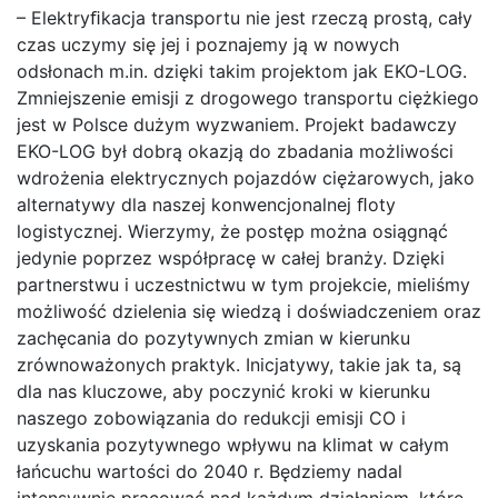
– Elektryﬁkacja transportu nie jest rzeczą prostą, cały
czas uczymy się jej i poznajemy ją w nowych
odsłonach m.in. dzięki takim projektom jak EKO-LOG.
Zmniejszenie emisji z drogowego transportu ciężkiego
jest w Polsce dużym wyzwaniem. Projekt badawczy
EKO-LOG był dobrą okazją do zbadania możliwości
wdrożenia elektrycznych pojazdów ciężarowych, jako
alternatywy dla naszej konwencjonalnej ﬂoty
logistycznej. Wierzymy, że postęp można osiągnąć
jedynie poprzez współpracę w całej branży. Dzięki
partnerstwu i uczestnictwu w tym projekcie, mieliśmy
możliwość dzielenia się wiedzą i doświadczeniem oraz
zachęcania do pozytywnych zmian w kierunku
zrównoważonych praktyk. Inicjatywy, takie jak ta, są
dla nas kluczowe, aby poczynić kroki w kierunku
naszego zobowiązania do redukcji emisji CO i
uzyskania pozytywnego wpływu na klimat w całym
łańcuchu wartości do 2040 r. Będziemy nadal
intensywnie pracować nad każdym działaniem, które