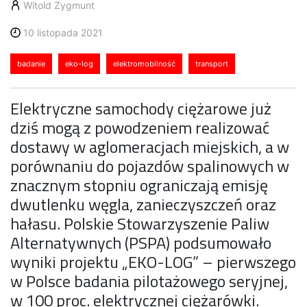
Witold Zygmunt
10 listopada 2021
badanie
eko-log
elektromobilność
transport
Elektryczne samochody ciężarowe już
dziś mogą z powodzeniem realizować
dostawy w aglomeracjach miejskich, a w
porównaniu do pojazdów spalinowych w
znacznym stopniu ograniczają emisję
dwutlenku węgla, zanieczyszczeń oraz
hałasu. Polskie Stowarzyszenie Paliw
Alternatywnych (PSPA) podsumowało
wyniki projektu „EKO-LOG” – pierwszego
w Polsce badania pilotażowego seryjnej,
w 100 proc. elektrycznej ciężarówki.