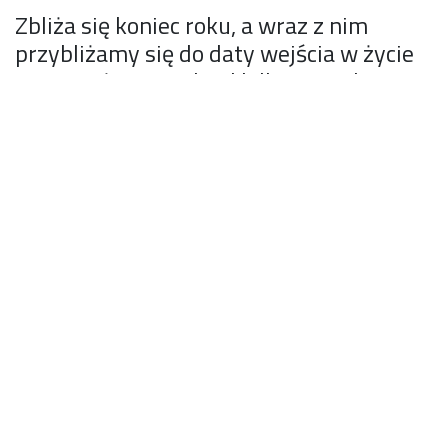
Zbliża się koniec roku, a wraz z nim
przybliżamy się do daty wejścia w życie
najpoważniejszych od kilkunastu lat
zmian w rozliczaniu czasu pracy
kierowców, na poziomie zarówno
krajowym, jak i europejskim. Od
momentu ogłoszenia przez Komisję
Europejską planowanych zmian
dotyczących transportu drogowego,
pakiet mobilności wzbudzał wielkie
emocje, stając się tematem licznych
dyskusji.
W dużej mierze ostatnie wyzwania, z jakimi mierzyła
się branża TSL – pandemia, brexit oraz wprowadzenie
nowego systemu opłat drogowych e-TOLL, mogły i na
pewno uśpiły czujność wielu przewoźników. Jakie