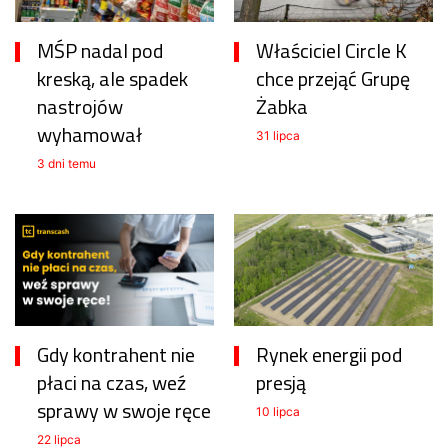
MŚP nadal pod
Właściciel Circle K
kreską, ale spadek
chce przejąć Grupę
nastrojów
Żabka
wyhamował
31 lipca
3 dni temu
Gdy kontrahent nie
Rynek energii pod
płaci na czas, weź
presją
sprawy w swoje ręce
10 lipca
22 lipca