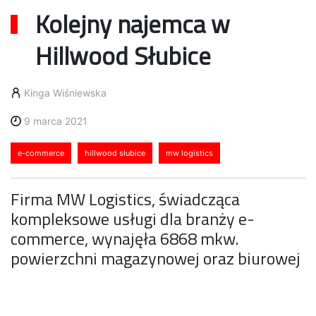
Kolejny najemca w
Hillwood Słubice
Kinga Wiśniewska
9 marca 2021
e-commerce
hillwood słubice
mw logistics
Firma MW Logistics, świadcząca
kompleksowe usługi dla branży e-
commerce, wynajęła 6868 mkw.
powierzchni magazynowej oraz biurowej
w parku magazynowym Hillwood
Słubice. Działalność w nowym magazynie