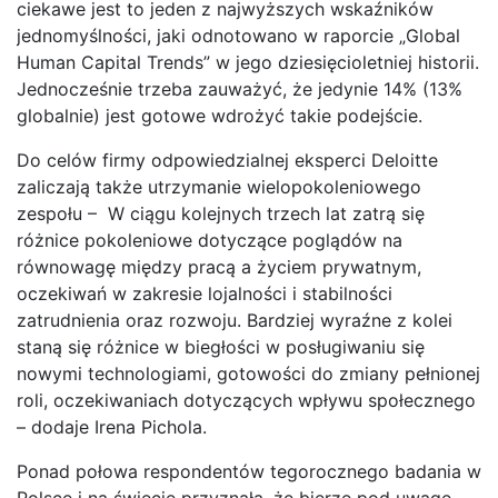
ciekawe jest to jeden z najwyższych wskaźników
jednomyślności, jaki odnotowano w raporcie „Global
Human Capital Trends” w jego dziesięcioletniej historii.
Jednocześnie trzeba zauważyć, że jedynie 14% (13%
globalnie) jest gotowe wdrożyć takie podejście.
Do celów firmy odpowiedzialnej eksperci Deloitte
zaliczają także utrzymanie wielopokoleniowego
zespołu – W ciągu kolejnych trzech lat zatrą się
różnice pokoleniowe dotyczące poglądów na
równowagę między pracą a życiem prywatnym,
oczekiwań w zakresie lojalności i stabilności
zatrudnienia oraz rozwoju. Bardziej wyraźne z kolei
staną się różnice w biegłości w posługiwaniu się
nowymi technologiami, gotowości do zmiany pełnionej
roli, oczekiwaniach dotyczących wpływu społecznego
– dodaje Irena Pichola.
Ponad połowa respondentów tegorocznego badania w
Polsce i na świecie przyznała, że bierze pod uwagę