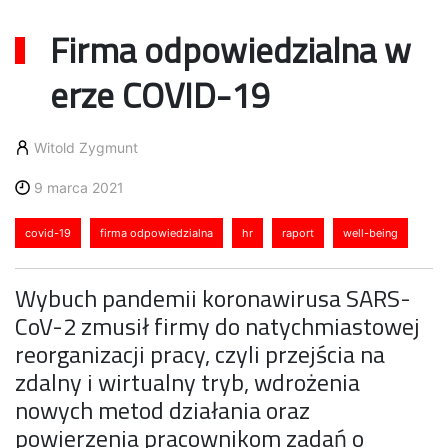
Firma odpowiedzialna w
erze COVID-19
Witold Zygmunt
9 marca 2021
covid-19
firma odpowiedzialna
hr
raport
well-being
Wybuch pandemii koronawirusa SARS-
CoV-2 zmusił firmy do natychmiastowej
reorganizacji pracy, czyli przejścia na
zdalny i wirtualny tryb, wdrożenia
nowych metod działania oraz
powierzenia pracownikom zadań o