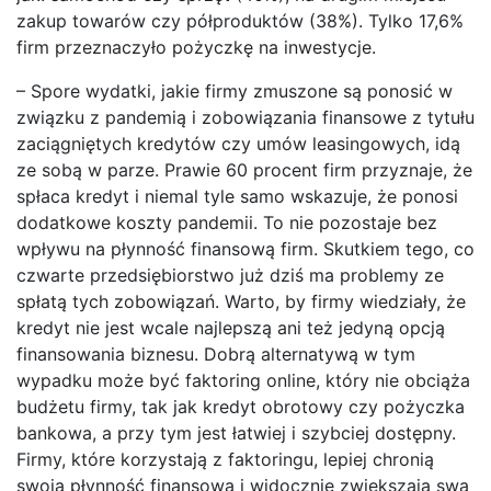
zakup towarów czy półproduktów (38%). Tylko 17,6%
firm przeznaczyło pożyczkę na inwestycje.
– Spore wydatki, jakie firmy zmuszone są ponosić w
związku z pandemią i zobowiązania finansowe z tytułu
zaciągniętych kredytów czy umów leasingowych, idą
ze sobą w parze. Prawie 60 procent firm przyznaje, że
spłaca kredyt i niemal tyle samo wskazuje, że ponosi
dodatkowe koszty pandemii. To nie pozostaje bez
wpływu na płynność finansową firm. Skutkiem tego, co
czwarte przedsiębiorstwo już dziś ma problemy ze
spłatą tych zobowiązań. Warto, by firmy wiedziały, że
kredyt nie jest wcale najlepszą ani też jedyną opcją
finansowania biznesu. Dobrą alternatywą w tym
wypadku może być faktoring online, który nie obciąża
budżetu firmy, tak jak kredyt obrotowy czy pożyczka
bankowa, a przy tym jest łatwiej i szybciej dostępny.
Firmy, które korzystają z faktoringu, lepiej chronią
swoją płynność finansową i widocznie zwiększają swą