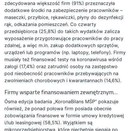
zdecydowana większość firm (91%) przeznaczyła
dodatkowe środki na zabezpieczenie pracowników –
maseczki, przyłbice, rękawiczki, płyny do dezynfekcji
rąk, odkażania pomieszczeń. Co czwarty
przedsiębiorca (25,8%) do takich wydatków zalicza
wyposażenie przygotowujące pracowników do pracy
zdalnej, a więc m.in. zakup dodatkowych sprzętów,
urządzeń lub programów (np. laptopy, telefony). Firmy
musiały też finansować testy na koronawirusa wśród
załogi (17,4%) oraz zatrudnić osoby na zastępstwo
pod nieobecność pracowników przebywających na
zwolnieniach chorobowych i kwarantannach (14,6%).
Firmy wsparte finansowaniem zewnętrznym…
Ósma edycja badania „KoronaBilans MŚP” pokazuje
również, że ponad połowa firm posiada obecnie
zobowiązania finansowe w formie umowy kredytowej
i/lub leasingowej (58,5%). Wyjątkiem są
mikroprzedsiębiorstwa, które niechętnie sięgają po