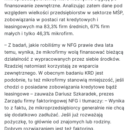
finansowanie zewnętrzne. Analizując zatem dane pod
względem wielkości przedsiębiorstw w sektorze MŚP,
zobowiązania w postaci rat kredytowych i
leasingowych ma 83,3% firm średnich, 67% firm
małych i tylko 46,3% mikrofirm.
– Z badań, jakie robiliśmy w NFG prawie dwa lata
temu, wynika, że mikrofirmy wolą finansować bieżącą
działalność z wypracowanych przez siebie środków.
Rzadziej natomiast korzystają ze wsparcia
zewnętrznego. W obecnym badaniu KRD jest
podobnie, tu też mikrofirmy stanowią mniejszość, jeśli
chodzi o posiadane zobowiązania kredytowe bądź
leasingowe – zauważa Dariusz Szkaradek, prezes
Zarządu firmy faktoringowej NFG i tłumaczy: – Wynika
to z faktu, że mikroprzedsiębiorcy generalnie nie chcą
się dodatkowo zadłużać. Jeśli już rozważają
pożyczkę, to głównie od znajomych lub rodziny.
Dobrym rozwiązaniem jest też faktoring.