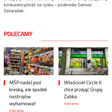
konkurencyjność na rynku – podkreśla Dariusz
Szkaradek.
POLECAMY
MŚP nadal pod
Właściciel Circle K
kreską, ale spadek
chce przejąć Grupę
nastrojów
Żabka
wyhamował
6 dni temu
2 dni temu