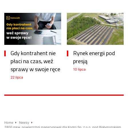
Gdy kontrahent nie
Rynek energii pod
płaci na czas, weź
presją
sprawy w swoje ręce
10 lipca
22 lipca
Home
Newsy
2800 mkw. powierzchni magazynowej dla Kontri Sp. z o.o. pod Białymstokiem