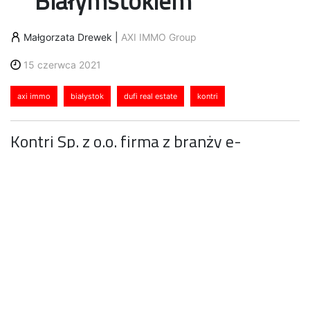
Białymstokiem
Małgorzata Drewek
|
AXI IMMO Group
15 czerwca 2021
axi immo
białystok
dufi real estate
kontri
Kontri Sp. z o.o. firma z branży e-
commerce prowadząca wielokanałową
sprzedaż w Polsce i zagranicą
zdecydowała się wynająć 2800 mkw.
powierzchni magazynowej i biurowej w
prywatnym centrum dystrybucyjnym
należącym do holenderskiego inwestora
Duif Real Estate sp. z o.o. Firma AXI
IMMO odpowiadała za kompleksową