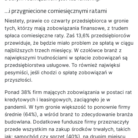
…i przygniecione comiesięcznymi ratami
Niestety, prawie co czwarty przedsiębiorca w gronie
tych, którzy mają zobowiązania finansowe, z trudem
spłaca comiesięczne raty. Zaś 13,6% przedsiębiorców
przewiduje, że będzie miało problem ze spłatą w ciągu
najbliższych trzech miesięcy. W czołówce branż z
największymi trudnościami w spłacie zobowiązań są
przedsiębiorstwa usługowe. To również najwięksi
pesymiści, jeśli chodzi o spłatę zobowiązań w
przyszłości.
Ponad 38% firm mających zobowiązania w postaci rat
kredytowych i leasingowych, zaciągnęło je w
pandemii. W tym gronie większość to ponownie firmy
średnie (64%), a wśród branż to zdecydowanie branża
budowlana. Dodatkowe fundusze firmy przeznaczyły
przede wszystkim na zakup środków trwałych, takich
jak: samochód czy sprzęt (40%), na drugim miejscu