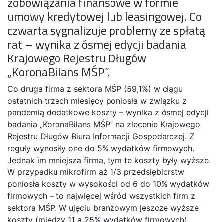
zobowiązania finansowe w formie
umowy kredytowej lub leasingowej. Co
czwarta sygnalizuje problemy ze spłatą
rat – wynika z ósmej edycji badania
Krajowego Rejestru Długów
„KoronaBilans MŚP”.
Co druga firma z sektora MŚP (59,1%) w ciągu
ostatnich trzech miesięcy poniosła w związku z
pandemią dodatkowe koszty – wynika z ósmej edycji
badania „KoronaBilans MŚP” na zlecenie Krajowego
Rejestru Długów Biura Informacji Gospodarczej. Z
reguły wynosiły one do 5% wydatków firmowych.
Jednak im mniejsza firma, tym te koszty były wyższe.
W przypadku mikrofirm aż 1/3 przedsiębiorstw
poniosła koszty w wysokości od 6 do 10% wydatków
firmowych – to najwięcej wśród wszystkich firm z
sektora MŚP. W ujęciu branżowym jeszcze wyższe
koszty (między 11 a 25% wydatków firmowych)