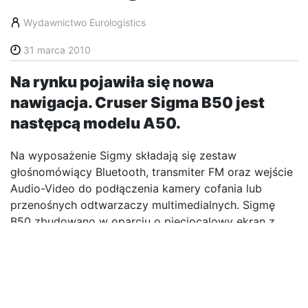
Wydawnictwo Eurologistics
31 marca 2010
Na rynku pojawiła się nowa
nawigacja. Cruser Sigma B50 jest
następcą modelu A50.
Na wyposażenie Sigmy składają się zestaw
głośnomówiący Bluetooth, transmiter FM oraz wejście
Audio-Video do podłączenia kamery cofania lub
przenośnych odtwarzaczy multimedialnych. Sigmę
B50 zbudowano w oparciu o pięciocalowy ekran z
elastyczną powłoką, która jest zintegrowana z
ultracienką obudową o grubości zaledwie 12 mm.
Dzięki elastyczności ekran jest teraz bardziej odporny
na zarysowania i pęknięcia.
Najnowszy system operacyjny Windows CE6 w