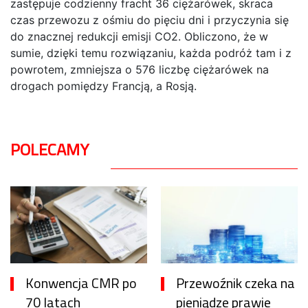
zastępuje codzienny fracht 36 ciężarówek, skraca
czas przewozu z ośmiu do pięciu dni i przyczynia się
do znacznej redukcji emisji CO2. Obliczono, że w
sumie, dzięki temu rozwiązaniu, każda podróż tam i z
powrotem, zmniejsza o 576 liczbę ciężarówek na
drogach pomiędzy Francją, a Rosją.
POLECAMY
Konwencja CMR po
Przewoźnik czeka na
70 latach
pieniądze prawie