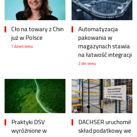
Cło na towary z Chin
Automatyzacja
już w Polsce
pakowania w
magazynach stawia
1 dzień temu
na łatwość integracji
2 dni temu
Praktyki DSV
DACHSER uruchomił
wyróżnione w
skład podatkowy we