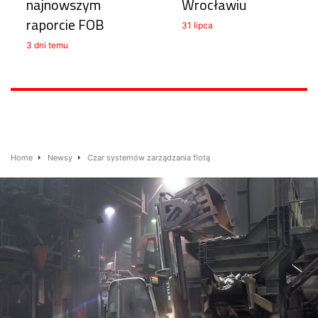
najnowszym
Wrocławiu
raporcie FOB
31 lipca
3 dni temu
Home
Newsy
Czar systemów zarządzania flotą