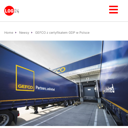
Home
Newsy
GEFCO z certyfikatem GDP w Polsce