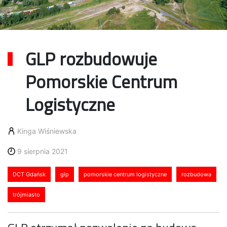
GLP rozbudowuje
Pomorskie Centrum
Logistyczne
Kinga Wiśniewska
9 sierpnia 2021
DCT Gdańsk
glp
pomorskie centrum logistyczne
rozbudowa
trójmiasto