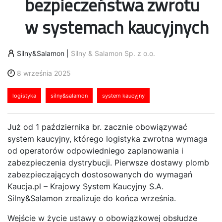
bezpieczeństwa zwrotu
w systemach kaucyjnych
Silny&Salamon
|
Silny & Salamon Sp. z o.o.
8 września 2025
logistyka
silny&salamon
system kaucyjny
Już od 1 października br. zacznie obowiązywać
system kaucyjny, którego logistyka zwrotna wymaga
od operatorów odpowiedniego zaplanowania i
zabezpieczenia dystrybucji. Pierwsze dostawy plomb
zabezpieczających dostosowanych do wymagań
Kaucja.pl – Krajowy System Kaucyjny S.A.
Silny&Salamon zrealizuje do końca września.
Wejście w życie ustawy o obowiązkowej obsłudze