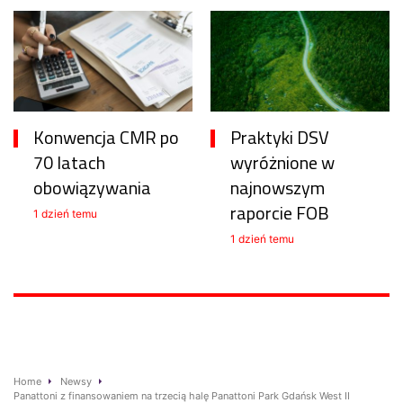
Konwencja CMR po
Praktyki DSV
70 latach
wyróżnione w
obowiązywania
najnowszym
raporcie FOB
1 dzień temu
1 dzień temu
Home
Newsy
Panattoni z finansowaniem na trzecią halę Panattoni Park Gdańsk West II