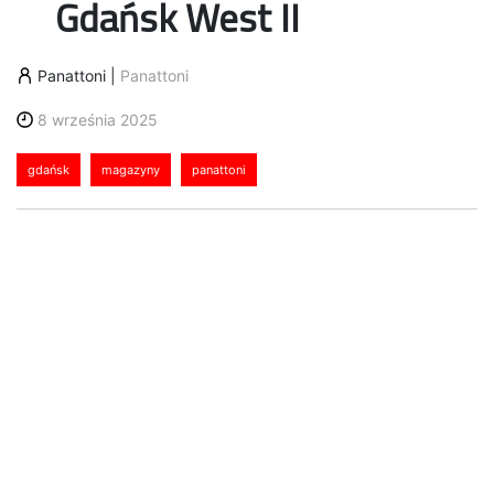
Gdańsk West II
Panattoni
|
Panattoni
8 września 2025
gdańsk
magazyny
panattoni
Panattoni uzyskało finansowanie na rozbudowę
kompleksu logistyczno-przemysłowego na Pomorzu.
Kredytu w wysokości 20,2 mln euro udzielił BNP
Paribas Bank Polska. Środki przeznaczone są na
realizację trzeciej hali w ramach Panattoni Park
Gdańsk West II.
Trzeci budynek w ramach parku osiągnie docelowo
około 40 000 m kw. powierzchni i powiększy
całkowity metraż inwestycji do 113 000 m kw.