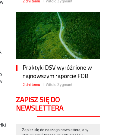
ów
2 dni temu
Witold Zygmunt
B
Praktyki DSV wyróżnione w
o
najnowszym raporcie FOB
w
2 dni temu
Witold Zygmunt
ZAPISZ SIĘ DO
NEWSLETTERA
łki
Zapisz się do naszego newslettera, aby