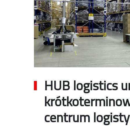
HUB logistics 
krótkotermino
centrum logis