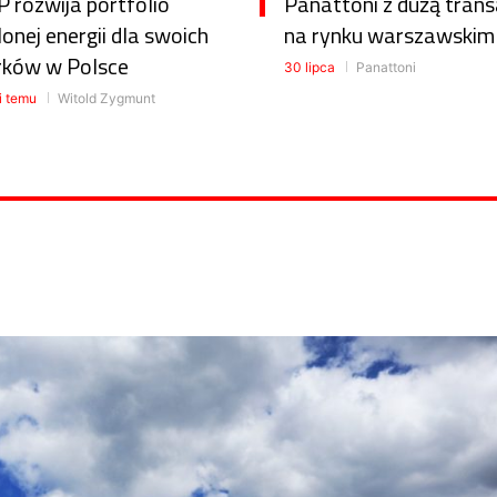
 rozwija portfolio
Panattoni z dużą trans
lonej energii dla swoich
na rynku warszawskim
rków w Polsce
30 lipca
Panattoni
i temu
Witold Zygmunt