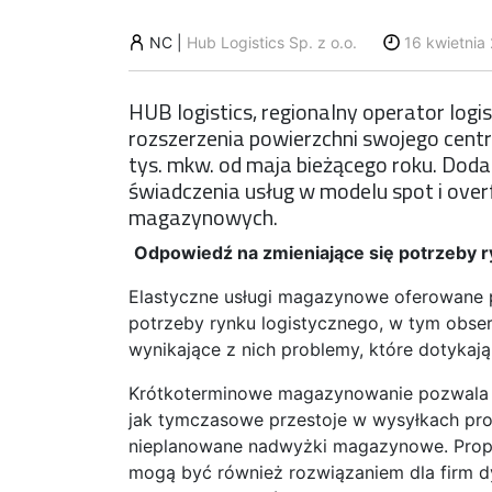
NC
|
Hub Logistics Sp. z o.o.
16 kwietnia
HUB logistics, regionalny operator logi
rozszerzenia powierzchni swojego cent
tys. mkw. od maja bieżącego roku. Do
świadczenia usług w modelu spot i ov
magazynowych.
Odpowiedź na zmieniające się potrzeby 
Elastyczne usługi magazynowe oferowane p
potrzeby rynku logistycznego, w tym obse
wynikające z nich problemy, które dotykają
Krótkoterminowe magazynowanie pozwala na
jak tymczasowe przestoje w wysyłkach pro
nieplanowane nadwyżki magazynowe. Propon
mogą być również rozwiązaniem dla firm d