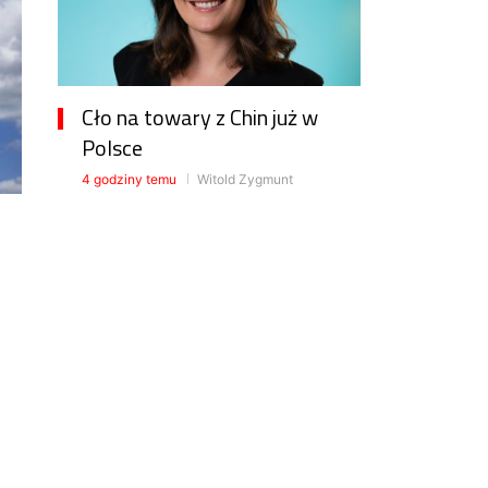
Cło na towary z Chin już w
Polsce
4 godziny temu
Witold Zygmunt
Automatyzacja pakowania w
magazynach stawia na
łatwość integracji