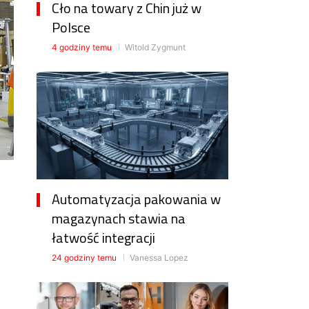
Cło na towary z Chin już w
Polsce
4 godziny temu
Witold Zygmunt
Automatyzacja pakowania w
magazynach stawia na
łatwość integracji
24 godziny temu
Vanessa Lopez