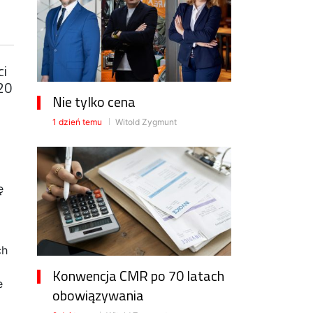
ci
20
Nie tylko cena
1 dzień temu
Witold Zygmunt
ę
ch
Konwencja CMR po 70 latach
e
obowiązywania