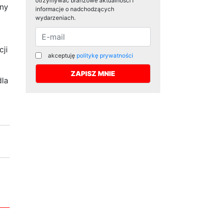
otrzymywać branżowe aktualności i
iny
informacje o nadchodzących
wydarzeniach.
cji
akceptuję
politykę prywatności
dla