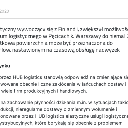
 2020
styczny wywodzący się z Finlandii, zwiększył możliwoś
rum logistycznego w Pęcicach k. Warszawy do niemal 
datkowa powierzchnia może być przeznaczona do
erflow, nastawionym na czasową obsługę nadwyżek
rynku
rzez HUB logistics stanowią odpowiedź na zmieniające si
rwowane obecnie liczne zakłócenia w łańcuchach dostaw i
 wiele firm produkcyjnych i handlowych.
 zachowanie płynności działania m.in. w sytuacjach taki
dukcji, nieregularne dostawy o zmiennym wolumenie i
owane przez HUB logistics elastyczne usługi logistyczn
ystrybucyjnych, które borykają się obecnie z problemem