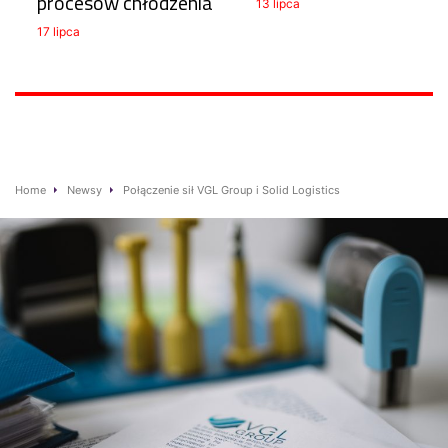
procesów chłodzenia
13 lipca
17 lipca
Home
Newsy
Połączenie sił VGL Group i Solid Logistics