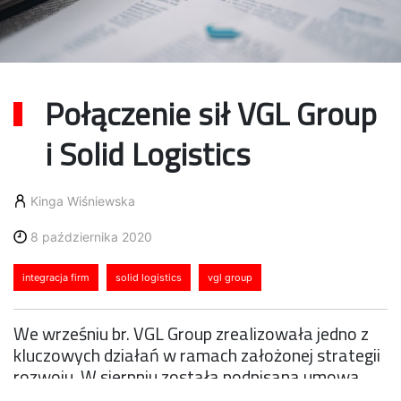
Połączenie sił VGL Group
i Solid Logistics
Kinga Wiśniewska
8 października 2020
integracja firm
solid logistics
vgl group
We wrześniu br. VGL Group zrealizowała jedno z
kluczowych działań w ramach założonej strategii
rozwoju. W sierpniu została podpisana umowa
inwestycyjna, na mocy której 22 września 2020