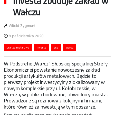
Investa zbuduje zakład w
Wałczu
Witold Zygmunt
8 października 2020
branża metalowa
investa
sse
wałcz
W Podstrefie „Wałcz” Słupskiej Specjalnej Strefy
Ekonomicznej powstanie nowoczesny zakład
produkcji artykułów metalowych. Będzie to
pierwszy projekt inwestycyjny zlokalizowany w
nowym kompleksie przy ul. Kołobrzeskiej w
Wałczu, w pobliżu budowanej obwodnicy miasta.
Prowadzone są rozmowy z kolejnymi firmami,
które również zainwestują w tym obszarze.