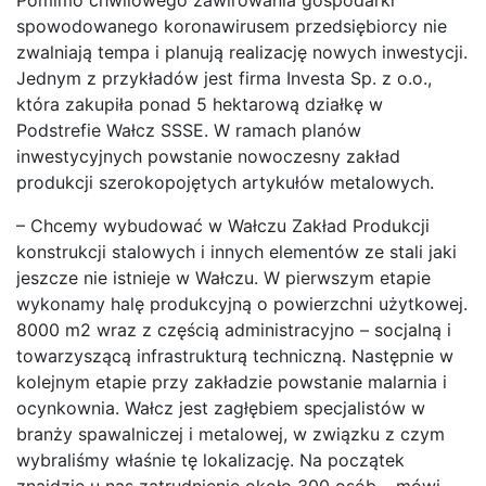
Pomimo chwilowego zawirowania gospodarki
spowodowanego koronawirusem przedsiębiorcy nie
zwalniają tempa i planują realizację nowych inwestycji.
Jednym z przykładów jest firma Investa Sp. z o.o.,
która zakupiła ponad 5 hektarową działkę w
Podstrefie Wałcz SSSE. W ramach planów
inwestycyjnych powstanie nowoczesny zakład
produkcji szerokopojętych artykułów metalowych.
– Chcemy wybudować w Wałczu Zakład Produkcji
konstrukcji stalowych i innych elementów ze stali jaki
jeszcze nie istnieje w Wałczu. W pierwszym etapie
wykonamy halę produkcyjną o powierzchni użytkowej.
8000 m2 wraz z częścią administracyjno – socjalną i
towarzyszącą infrastrukturą techniczną. Następnie w
kolejnym etapie przy zakładzie powstanie malarnia i
ocynkownia. Wałcz jest zagłębiem specjalistów w
branży spawalniczej i metalowej, w związku z czym
wybraliśmy właśnie tę lokalizację. Na początek