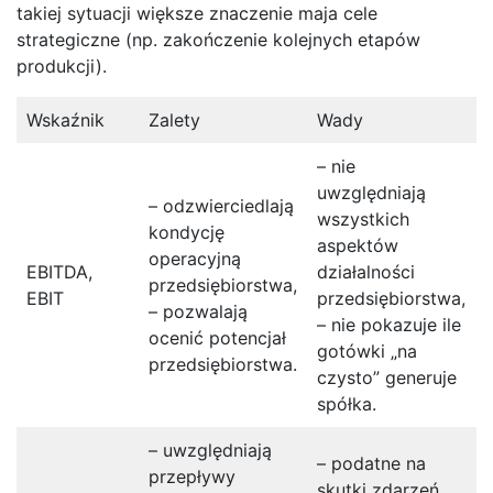
takiej sytuacji większe znaczenie maja cele
strategiczne (np. zakończenie kolejnych etapów
produkcji).
Wskaźnik
Zalety
Wady
– nie
uwzględniają
– odzwierciedlają
wszystkich
kondycję
aspektów
operacyjną
EBITDA,
działalności
przedsiębiorstwa,
EBIT
przedsiębiorstwa,
– pozwalają
– nie pokazuje ile
ocenić potencjał
s
gotówki „na
przedsiębiorstwa.
czysto” generuje
spółka.
– uwzględniają
– podatne na
przepływy
skutki zdarzeń