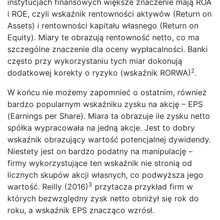
instytucjach finansowych większe znaczenie mają ROA
i ROE, czyli wskaźnik rentowności aktywów (Return on
Assets) i rentowności kapitału własnego (Return on
Equity). Miary te obrazują rentowność netto, co ma
szczególne znaczenie dla oceny wypłacalności. Banki
często przy wykorzystaniu tych miar dokonują
2
dodatkowej korekty o ryzyko (wskaźnik RORWA)
.
W końcu nie możemy zapomnieć o ostatnim, również
bardzo popularnym wskaźniku zysku na akcję – EPS
(Earnings per Share). Miara ta obrazuje ile zysku netto
spółka wypracowała na jedną akcje. Jest to dobry
wskaźnik obrazujący wartość potencjalnej dywidendy.
Niestety jest on bardzo podatny na manipulację –
firmy wykorzystujące ten wskaźnik nie stronią od
licznych skupów akcji własnych, co podwyższa jego
3
wartość. Reilly (2016)
przytacza przykład firm w
których bezwzględny zysk netto obniżył się rok do
roku, a wskaźnik EPS znacząco wzrósł.