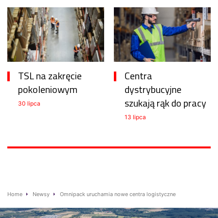
TSL na zakręcie
Centra
pokoleniowym
dystrybucyjne
szukają rąk do pracy
30 lipca
13 lipca
Home
Newsy
Omnipack uruchamia nowe centra logistyczne