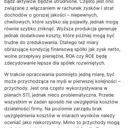
bądź aktywów będzie utrudnione. Często jest ono
związane z włączaniem w rachunek zysków i strat
dochodów o gorszej jakości – niepewnych,
chwilowych, które szybko się pojawiły, jednak mogą
równie szybko zniknąć. Wyższa produkcja generuje
jednak dodatkowe koszty, które później mogą być
trudne do zredukowania. Dlatego też miary
obrazujące kondycję finansową spółki jak zysk netto,
wolne przepływy pieniężne, ROA czy ROE będę
zdecydowanie lepsze dla spółek rozwiniętych.
W trakcie opracowania pominięto jedną miarę, być
może przychodząca na myśl w pierwszej kolejności –
przychody. Jest ona często wykorzystywana w
planach STI, jednak nieco problematyczna. Przede
wszystkim w żaden sposób nie uwzględnia kosztów
działalności firmy. Na poziomie zarządu brak
uwzględnienia kosztów w miarach wyników należy
oceniać jako niekorzystny. Mimo to przychody mogą