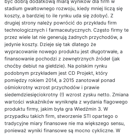
być dobrą dodatkową miarą wyników dla firm w
stadium gwałtownego rozwoju, kiedy mniej liczą się
koszty, a bardziej to ile rynku uda się zdobyć. Z
drugiej strony należy powrócić do przykładu firm
technologicznych i farmaceutycznych. Często firmy te
przez wiele lat nie generują żadnych przychodów, a
jedynie koszty. Dzieje się tak dlatego że
wypracowanie nowego produktu jest długotrwałe, a
finansowanie pochodzi z zewnętrznych źródeł (jak
choćby debiut na giełdzie). Na polskim rynku
podobnym przykładem jest CD Projekt, który
pomiędzy rokiem 2014, a 2015 zanotował ponad
ośmiokrotny wzrost przychodów i prawie
siedemdziesięciokrotny (!) wzrost zysku netto. Zmiana
wartości wskaźników wyniknęła z wydania flagowego
produktu firmy, jakim była gra Wiedźmin 3. W
przypadku takich firm, stworzenie STI opartego o
tradycyjne miary finansowe nie ma większego sensu,
ponieważ wyniki finansowe są mocno cykliczne. W