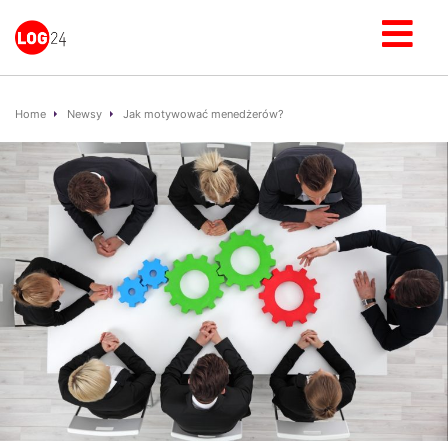
Home
Newsy
Jak motywować menedżerów?