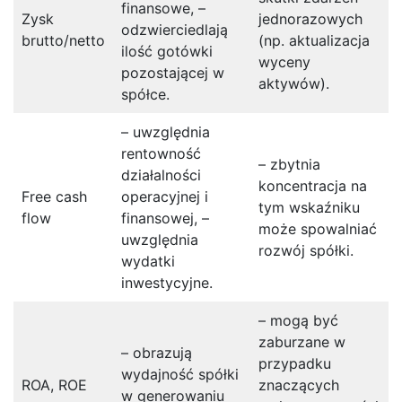
finansowe, –
Zysk
jednorazowych
odzwierciedlają
brutto/netto
(np. aktualizacja
ilość gotówki
wyceny
pozostającej w
aktywów).
spółce.
– uwzględnia
rentowność
– zbytnia
działalności
koncentracja na
Free cash
operacyjnej i
tym wskaźniku
flow
finansowej, –
może spowalniać
uwzględnia
rozwój spółki.
wydatki
inwestycyjne.
– mogą być
zaburzane w
– obrazują
przypadku
wydajność spółki
ROA, ROE
znaczących
w generowaniu