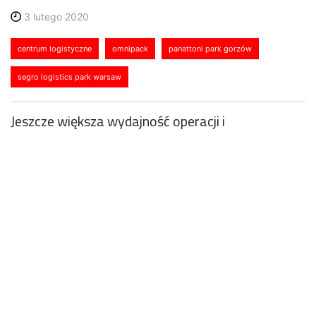
3 lutego 2020
centrum logistyczne
omnipack
panattoni park gorzów
segro logistics park warsaw
Jeszcze większa wydajność operacji i
automatyzacja – to zadania, jakie stoją przed
nowymi centrami logistycznymi Omnipack, lidera
rynku fulfillmentu dla e-commerce w Polsce.
Uruchamiane przez Omnipack centra logistyczne
będą zlokalizowane w Nadarzynie pod Warszawą
(Segro Logistics Park Warsaw) oraz w Gorzowie
Wielkopolskim (Panattoni Park Gorzów). Łączna
powierzchnia nowych magazynów to niemal 13
tys. mkw.
– Dynamiczny wzrost obsługiwanych wolumenów i
wciąż rosnące zainteresowanie naszą usługą