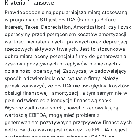
Kryteria finansowe
Prawdopodobnie najpopularniejsza miarą stosowaną
w programach STI jest EBITDA (Earnings Before
Interest, Taxes, Depreciation, Amortization), czyli zysk
operacyjny przed potrąceniem kosztów amortyzacji
wartości niematerialnych i prawnych oraz deprecjacji
rzeczowych aktywów trwałych. Jest to stosunkowa
dobra miara oceny potencjału firmy do generowania
zysków i pozytywnych przepływów pieniężnych z
działalności operacyjnej. Zazwyczaj w zadowalający
sposób odzwierciedla ona sytuację firmy. Należy
jednak zauważyć, że EBITDA nie uwzględnia kosztów
obsługi finansowej i amortyzacji, a tym samym nie w
pełni odzwierciedla kondycje finansową spółki.
Wysoce zadłużone spółki, nawet z zadowalającą
wartością EBITDA, mogą mieć problem z
generowaniem pozytywnych przepływów finansowych
netto. Bardzo ważne jest również, że EBITDA nie jest
wystandaryzowaną miarą księgową (GAAP), co