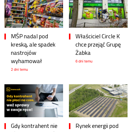
MŚP nadal pod
Właściciel Circle K
kreską, ale spadek
chce przejąć Grupę
nastrojów
Żabka
wyhamował
6 dni temu
2 dni temu
Gdy kontrahent nie
Rynek energii pod