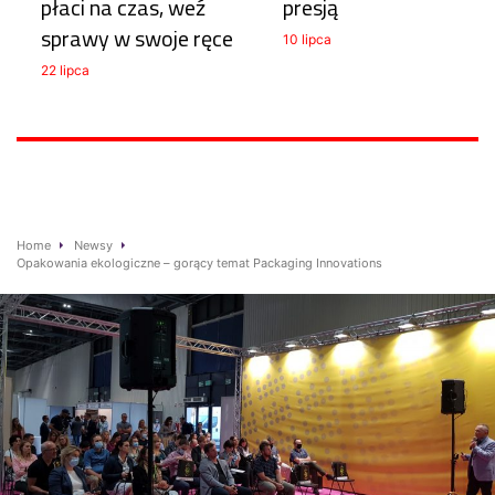
płaci na czas, weź
presją
sprawy w swoje ręce
10 lipca
22 lipca
Home
Newsy
Opakowania ekologiczne – gorący temat Packaging Innovations