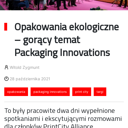
Opakowania ekologiczne
– gorący temat
Packaging Innovations
Witold Zygmunt
28 października 2021
opakowania
packaging innovations
print city
targi
To były pracowite dwa dni wypełnione
spotkaniami i ekscytującymi rozmowami
dla członków PrintCity Alliance