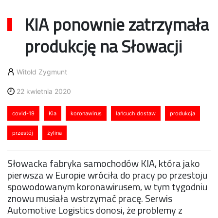
KIA ponownie zatrzymała
produkcję na Słowacji
Witold Zygmunt
22 kwietnia 2020
covid-19
Kia
koronawirus
łańcuch dostaw
produkcja
przestój
żylina
Słowacka fabryka samochodów KIA, która jako
pierwsza w Europie wróciła do pracy po przestoju
spowodowanym koronawirusem, w tym tygodniu
znowu musiała wstrzymać pracę. Serwis
Automotive Logistics donosi, że problemy z