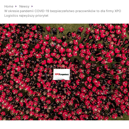
Home
Newsy
W okresie pandemii COVID-19 bezpieczeństwo pracowników to dla firmy XPO
Logistics najwyższy priorytet