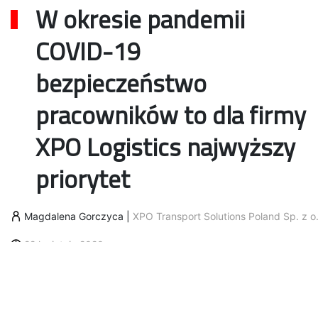
W okresie pandemii
COVID-19
bezpieczeństwo
pracowników to dla firmy
XPO Logistics najwyższy
priorytet
Magdalena Gorczyca
|
XPO Transport Solutions Poland Sp. z o.
22 kwietnia 2020
Firma podejmuje zakrojone na szeroką skalę
działania w celu zapewnienia ochrony swoich
pracowników na całym świecie, którzy realizują