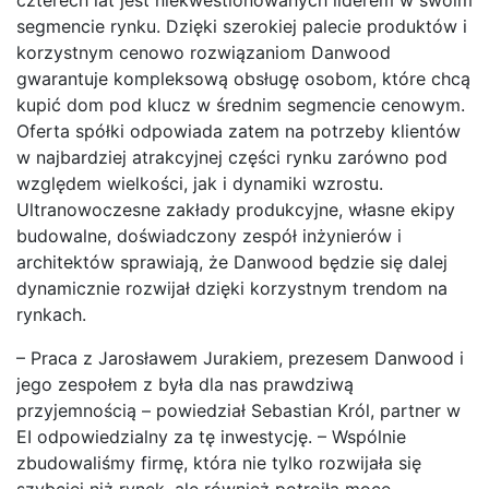
czterech lat jest niekwestionowanych liderem w swoim
segmencie rynku. Dzięki szerokiej palecie produktów i
korzystnym cenowo rozwiązaniom Danwood
gwarantuje kompleksową obsługę osobom, które chcą
kupić dom pod klucz w średnim segmencie cenowym.
Oferta spółki odpowiada zatem na potrzeby klientów
w najbardziej atrakcyjnej części rynku zarówno pod
względem wielkości, jak i dynamiki wzrostu.
Ultranowoczesne zakłady produkcyjne, własne ekipy
budowalne, doświadczony zespół inżynierów i
architektów sprawiają, że Danwood będzie się dalej
dynamicznie rozwijał dzięki korzystnym trendom na
rynkach.
– Praca z Jarosławem Jurakiem, prezesem Danwood i
jego zespołem z była dla nas prawdziwą
przyjemnością – powiedział Sebastian Król, partner w
EI odpowiedzialny za tę inwestycję. – Wspólnie
zbudowaliśmy firmę, która nie tylko rozwijała się