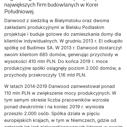
największych firm budowlanych w Korei
Południowej.
Danwood z siedzibą w Białymstoku oraz dwoma
zakładami produkcyjnymi w Bielsku Podlaskim
projektuje i buduje gotowe do zamieszkania domy dla
klientów indywidualnych. W grudniu 2013 r. EI odkupiło
spółkę od Budimex SA. W 2013 r. Danwood dostarczył
swoim klientom 685 domów, generując przychody w
wysokości 410 mln PLN. Do końca 2019 r. moce
produkcyjne spółki osiągnęły poziom 2.000 domów, a
przychody przekroczyły 1,16 mld PLN.
W latach 2014-2019 Danwood zainwestował ponad
110 mln PLN w zwiększenie mocy produkcyjnych. W
tym samym okresie liczba pracowników wzrosła
ponad dwukrotnie i na koniec 2019 r. wyniosła
przeszło 2.000 osób. Spółka działa w pięciu
europejskich krajach, w tym w Niemczech, gdzie od