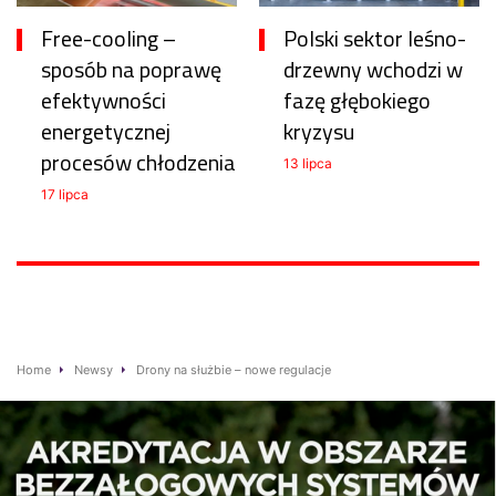
Free-cooling –
Polski sektor leśno-
sposób na poprawę
drzewny wchodzi w
efektywności
fazę głębokiego
energetycznej
kryzysu
procesów chłodzenia
13 lipca
17 lipca
Home
Newsy
Drony na służbie – nowe regulacje