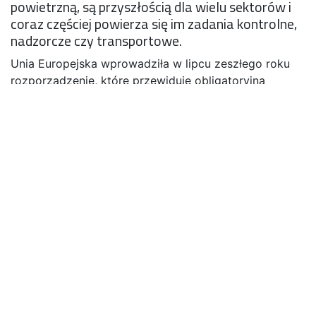
powietrzną, są przyszłością dla wielu sektorów i
coraz częściej powierza się im zadania kontrolne,
nadzorcze czy transportowe.
Unia Europejska wprowadziła w lipcu zeszłego roku
rozporządzenie, które przewiduje obligatoryjną
akredytację dla jednostek certyfikujących
bezzałogowe systemy. Pod koniec 2019 roku Polskie
Centrum Akredytacji otworzyło ścieżkę akredytacyjną
w obszarze bezzałogowych systemów powietrznych.
Zakłada się, że w ciągu najbliższych pięciu lat, liczba
dronów może wzrosnąć dziesięciokrotnie. Pomimo
wielu zalet użytkowania dronów, eksperci stawiają
pytanie o bezpieczeństwo urządzeń, które latają nad
naszymi głowami, bez stosownej certyfikacji.
– Mamy do czynienia z sytuacją, w której na rynku
europejskim sprawa bezzałogowych statków
powietrznych musi być uregulowana. Nowa regulacja