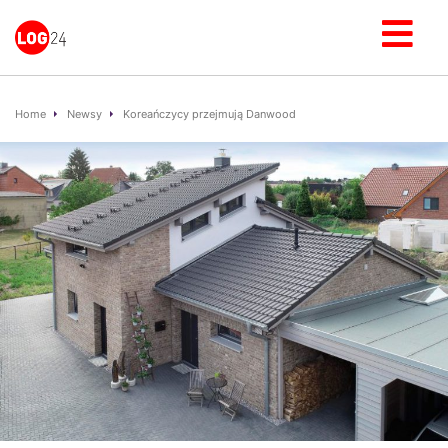
Home
Newsy
Koreańczycy przejmują Danwood