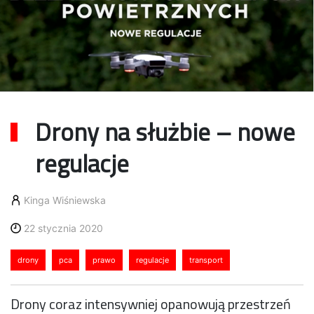
Drony na służbie – nowe
regulacje
Kinga Wiśniewska
22 stycznia 2020
drony
pca
prawo
regulacje
transport
Drony coraz intensywniej opanowują przestrzeń