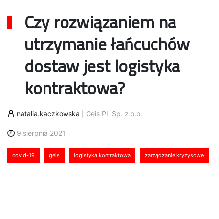
Czy rozwiązaniem na
utrzymanie łańcuchów
dostaw jest logistyka
kontraktowa?
natalia.kaczkowska
|
Geis PL Sp. z o.o.
9 sierpnia 2021
covid-19
geis
logistyka kontraktowa
zarządzanie kryzysowe
Covid-19 przyniósł zmiany w wielu
obszarach. Czy rozwiązaniem na
utrzymanie łańcuchów dostaw jest