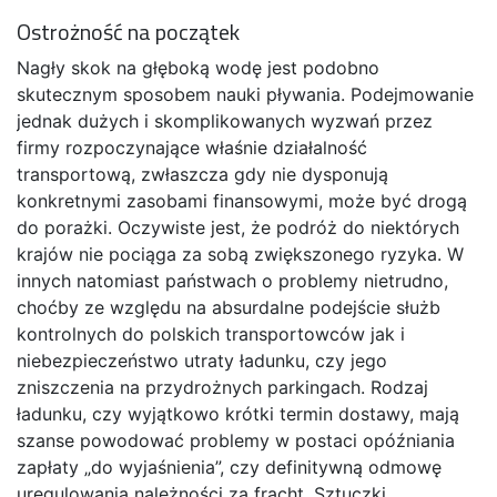
Ostrożność na początek
Nagły skok na głęboką wodę jest podobno
skutecznym sposobem nauki pływania. Podejmowanie
jednak dużych i skomplikowanych wyzwań przez
firmy rozpoczynające właśnie działalność
transportową, zwłaszcza gdy nie dysponują
konkretnymi zasobami finansowymi, może być drogą
do porażki. Oczywiste jest, że podróż do niektórych
krajów nie pociąga za sobą zwiększonego ryzyka. W
innych natomiast państwach o problemy nietrudno,
choćby ze względu na absurdalne podejście służb
kontrolnych do polskich transportowców jak i
niebezpieczeństwo utraty ładunku, czy jego
zniszczenia na przydrożnych parkingach. Rodzaj
ładunku, czy wyjątkowo krótki termin dostawy, mają
szanse powodować problemy w postaci opóźniania
zapłaty „do wyjaśnienia”, czy definitywną odmowę
uregulowania należności za fracht. Sztuczki