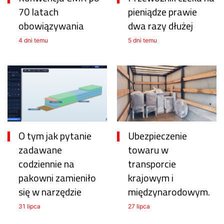
70 latach
pieniądze prawie
obowiązywania
dwa razy dłużej
4 dni temu
5 dni temu
O tym jak pytanie
Ubezpieczenie
zadawane
towaru w
codziennie na
transporcie
pakowni zamieniło
krajowym i
się w narzędzie
międzynarodowym.
31 lipca
27 lipca