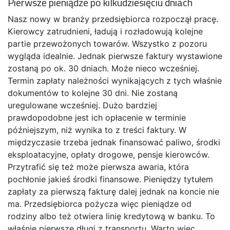
Pierwsze pieniądze po kilkudziesięciu dniach
Nasz nowy w branży przedsiębiorca rozpoczął pracę.
Kierowcy zatrudnieni, ładują i rozładowują kolejne
partie przewożonych towarów. Wszystko z pozoru
wygląda idealnie. Jednak pierwsze faktury wystawione
zostaną po ok. 30 dniach. Może nieco wcześniej.
Termin zapłaty należności wynikających z tych właśnie
dokumentów to kolejne 30 dni. Nie zostaną
uregulowane wcześniej. Dużo bardziej
prawdopodobne jest ich opłacenie w terminie
późniejszym, niż wynika to z treści faktury. W
międzyczasie trzeba jednak finansować paliwo, środki
eksploatacyjne, opłaty drogowe, pensje kierowców.
Przytrafić się też może pierwsza awaria, która
pochłonie jakieś środki finansowe. Pieniędzy tytułem
zapłaty za pierwszą fakturę dalej jednak na koncie nie
ma. Przedsiębiorca pożycza więc pieniądze od
rodziny albo też otwiera linię kredytową w banku. To
właśnie pierwsze długi z transportu. Warto więc