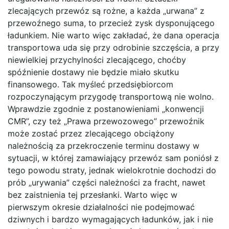
zlecających przewóz są rożne, a każda „urwana” z
przewoźnego suma, to przecież zysk dysponującego
ładunkiem. Nie warto więc zakładać, że dana operacja
transportowa uda się przy odrobinie szczęścia, a przy
niewielkiej przychylności zlecającego, choćby
spóźnienie dostawy nie będzie miało skutku
finansowego. Tak myśleć przedsiębiorcom
rozpoczynającym przygodę transportową nie wolno.
Wprawdzie zgodnie z postanowieniami „konwencji
CMR”, czy też „Prawa przewozowego” przewoźnik
może zostać przez zlecającego obciążony
należnością za przekroczenie terminu dostawy w
sytuacji, w której zamawiający przewóz sam poniósł z
tego powodu straty, jednak wielokrotnie dochodzi do
prób „urywania” części należności za fracht, nawet
bez zaistnienia tej przesłanki. Warto więc w
pierwszym okresie działalności nie podejmować
dziwnych i bardzo wymagających ładunków, jak i nie