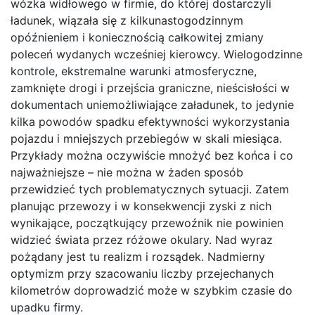
wózka widłowego w firmie, do której dostarczyli
ładunek, wiązała się z kilkunastogodzinnym
opóźnieniem i koniecznością całkowitej zmiany
poleceń wydanych wcześniej kierowcy. Wielogodzinne
kontrole, ekstremalne warunki atmosferyczne,
zamknięte drogi i przejścia graniczne, nieścisłości w
dokumentach uniemożliwiające załadunek, to jedynie
kilka powodów spadku efektywności wykorzystania
pojazdu i mniejszych przebiegów w skali miesiąca.
Przykłady można oczywiście mnożyć bez końca i co
najważniejsze – nie można w żaden sposób
przewidzieć tych problematycznych sytuacji. Zatem
planując przewozy i w konsekwencji zyski z nich
wynikające, początkujący przewoźnik nie powinien
widzieć świata przez różowe okulary. Nad wyraz
pożądany jest tu realizm i rozsądek. Nadmierny
optymizm przy szacowaniu liczby przejechanych
kilometrów doprowadzić może w szybkim czasie do
upadku firmy.