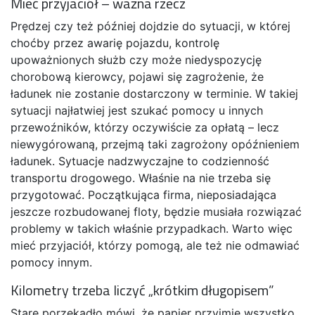
Mieć przyjaciół – ważna rzecz
Prędzej czy też później dojdzie do sytuacji, w której
choćby przez awarię pojazdu, kontrolę
upoważnionych służb czy może niedyspozycję
chorobową kierowcy, pojawi się zagrożenie, że
ładunek nie zostanie dostarczony w terminie. W takiej
sytuacji najłatwiej jest szukać pomocy u innych
przewoźników, którzy oczywiście za opłatą – lecz
niewygórowaną, przejmą taki zagrożony opóźnieniem
ładunek. Sytuacje nadzwyczajne to codzienność
transportu drogowego. Właśnie na nie trzeba się
przygotować. Początkująca firma, nieposiadająca
jeszcze rozbudowanej floty, będzie musiała rozwiązać
problemy w takich właśnie przypadkach. Warto więc
mieć przyjaciół, którzy pomogą, ale też nie odmawiać
pomocy innym.
Kilometry trzeba liczyć „krótkim długopisem”
Stare porzekadło mówi, że papier przyjmie wszystko.