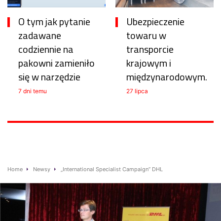
O tym jak pytanie
Ubezpieczenie
zadawane
towaru w
codziennie na
transporcie
pakowni zamieniło
krajowym i
się w narzędzie
międzynarodowym.
7 dni temu
27 lipca
Home
Newsy
„International Specialist Campaign” DHL