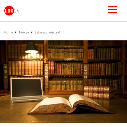
Home
Newsy
Łakniesz wiedzy?