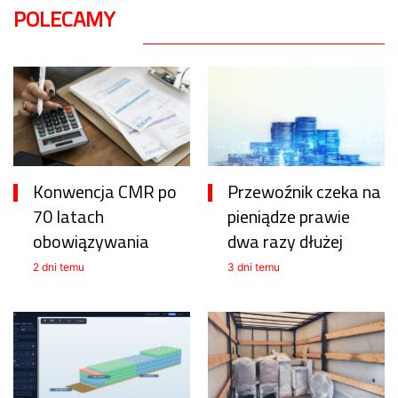
POLECAMY
Konwencja CMR po
Przewoźnik czeka na
70 latach
pieniądze prawie
obowiązywania
dwa razy dłużej
2 dni temu
3 dni temu