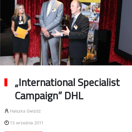
„International Specialist
Campaign” DHL
Halszka Gwiżdż
13 września 2011