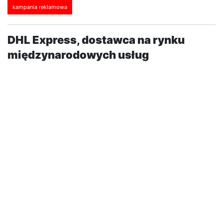
kampania reklamowa
DHL Express, dostawca na rynku
międzynarodowych usług
ekspresowych, rozpoczął globalną
kampanię reklamową obejmującą
swoim zasięgiem 42 kraje, w tym
również Polskę. Celem kampanii jest
podkreślenie wyjątkowych
kompetencji DHL Express, dzięki
którym klienci korzystający z usług...
Kampania reklamowa pod hasłem „International
Specialist Campaign” rozpoczęła się 1 września i
potrwa do 4 grudnia 2011. Jednym z 13 krajów Europy,
wyróżnionym udziałem w tym przedsięwzięciu, jest