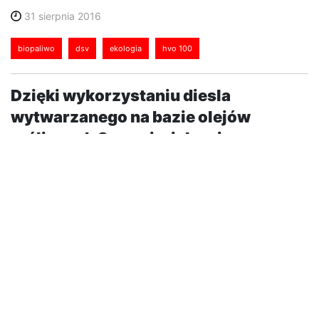
31 sierpnia 2016
biopaliwo
dsv
ekologia
hvo 100
Dzięki wykorzystaniu diesla
wytwarzanego na bazie olejów
roślinnych Szwecja, jako pierwszy
kraj w sieci globalnego operatora
logistycznego DSV, planuje
zredukować emisję CO2 w
transporcie krajowym aż o 90 proc.
Już we wrześniu br. transport krajowy DSV w Szwecji
wyemituje aż o połowę mniej dwutlenku węgla oraz
innych szkodliwych substancji niż do tej pory. Jest to
rezultat pozwolenia, jakie DSV uzyskało od