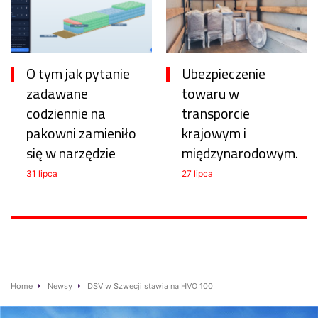
O tym jak pytanie
Ubezpieczenie
zadawane
towaru w
codziennie na
transporcie
pakowni zamieniło
krajowym i
się w narzędzie
międzynarodowym.
31 lipca
27 lipca
Home
Newsy
DSV w Szwecji stawia na HVO 100