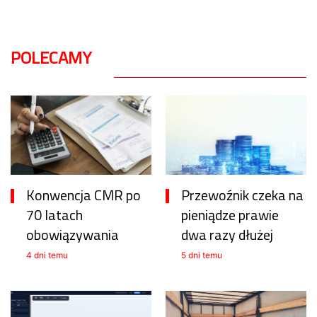
POLECAMY
Konwencja CMR po
Przewoźnik czeka na
70 latach
pieniądze prawie
obowiązywania
dwa razy dłużej
4 dni temu
5 dni temu