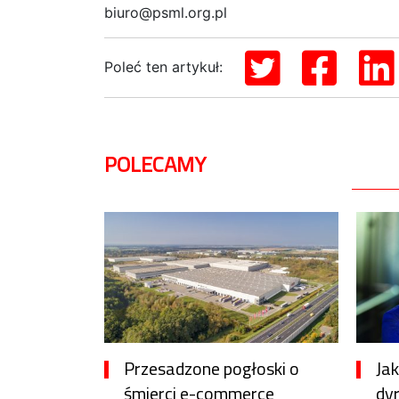
biuro@psml.org.pl
Poleć ten artykuł:
POLECAMY
Przesadzone pogłoski o
Ja
śmierci e-commerce
dy