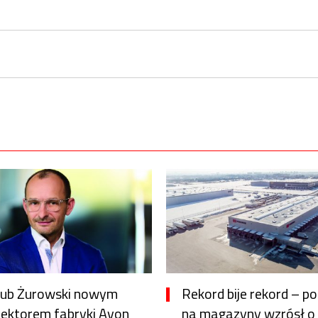
kub Żurowski nowym
Rekord bije rekord – p
rektorem fabryki Avon
na magazyny wzrósł o