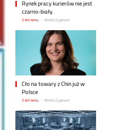
Rynek pracy kurierów nie jest
czarno-biały.
2 dni temu
Witold Zygmunt
Cło na towary z Chin już w
Polsce
2 dni temu
Witold Zygmunt