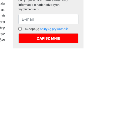
otrzymywać branżowe aktualności i
ele
informacje o nadchodzących
ax.
wydarzeniach.
ych
era
óry
akceptuję
politykę prywatności
raz
ków