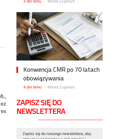
3 dni temu
Witold Zygmunt
Konwencja CMR po 70 latach
obowiązywania
4 dni temu
Witold Zygmunt
L,
ZAPISZ SIĘ DO
zez
NEWSLETTERA
res
Zapisz się do naszego newslettera, aby