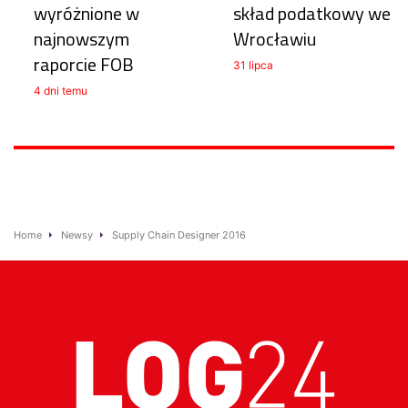
wyróżnione w
skład podatkowy we
najnowszym
Wrocławiu
raporcie FOB
31 lipca
4 dni temu
Home
Newsy
Supply Chain Designer 2016