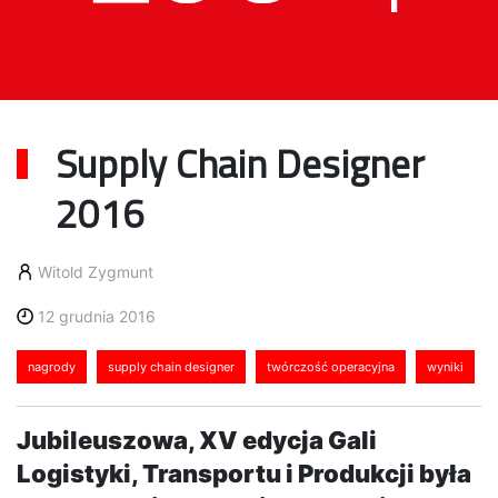
Supply Chain Designer
2016
Witold Zygmunt
12 grudnia 2016
nagrody
supply chain designer
twórczość operacyjna
wyniki
Jubileuszowa, XV edycja Gali
Logistyki, Transportu i Produkcji była