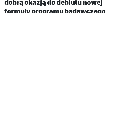
dobrą okazją do debiutu nowej
formuły programu badawczego
Supply Chain Designer.
Wydawnictwo Eurologistics postanowiło postawić w
nim na promowanie twórczości operacyjnej
menedżerów firm produkcyjnych i handlowych,
działających w Polsce.
Całkiem nowa formuła programu Supply Chain
Designer obejmowała trzy etapy. Pierwszy z nich
obejmował szeroko zakrojone badanie operacji
prowadzonych przez firmy i gromadzenie projektów
poprawiających efektywność szeroko rozumianych
łańcuchów dostaw. Do tegorocznej edycji programu
Supply Chain Designer zakwalifikowane zostało ponad
80 pozycji, tworzących Bank Projektów.