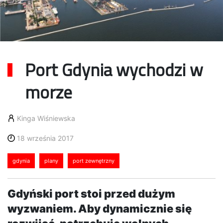
Port Gdynia wychodzi w
morze
Kinga Wiśniewska
18 września 2017
gdynia
plany
port zewnętrzny
Gdyński port stoi przed dużym
wyzwaniem. Aby dynamicznie się