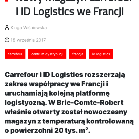
i ID Logistics we Francji
Kinga Wiśniewska
18 września 2017
carrefour
centrum dystrybucji
francja
id logistics
Carrefour i ID Logistics rozszerzają
zakres współpracy we Francji i
uruchamiają kolejną platformę
logistyczną. W Brie-Comte-Robert
właśnie otwarty został nowoczesny
magazyn z temperaturą kontrolowaną
o powierzchni 20 tys. m².