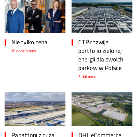
Nie tylko cena
CTP rozwija
portfolio zielonej
15 godzin temu
energii dla swoich
parków w Polsce
3 dni temu
Panattoni z dużą
DHL eCommerce