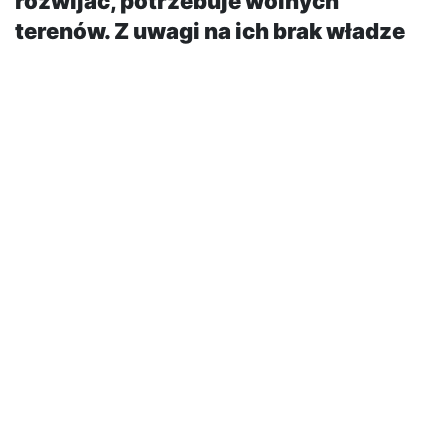
rozwijać, potrzebuje wolnych
terenów. Z uwagi na ich brak władze
portu podjęły decyzję o budowie
portu zewnętrznego.
Zarząd portu uznał, że to jedyna szansa na
dynamiczny rozwój i pozostanie w gronie portów
wyróżniających się jakością oferowanych usług oraz
nowoczesnymi technologiami przeładunku.
Podczas spotkania Zarządu Morskiego Portu Gdynia
S.A. z Markiem Gróbarczykiem, ministrem gospodarki
morskiej i żeglugi śródlądowej zaprezentowano
projekt portu zewnętrznego. Jego budowa to
tworzenie współczesnej historii Portu Gdynia i zadanie
na miarę zadań realizowanych przez inżyniera
Tadeusza Wendę.