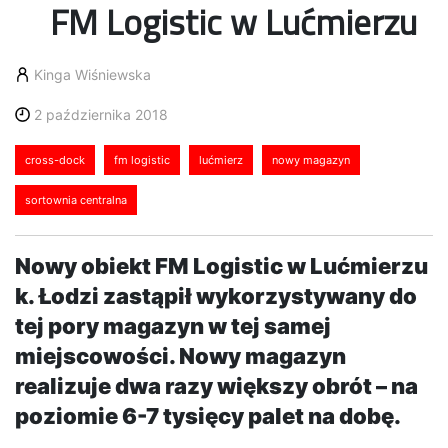
FM Logistic w Lućmierzu
Kinga Wiśniewska
2 października 2018
cross-dock
fm logistic
lućmierz
nowy magazyn
sortownia centralna
Nowy obiekt FM Logistic w Lućmierzu
k. Łodzi zastąpił wykorzystywany do
tej pory magazyn w tej samej
miejscowości. Nowy magazyn
realizuje dwa razy większy obrót – na
poziomie 6-7 tysięcy palet na dobę.