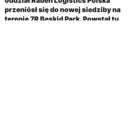
oddział Raben Logistics Polska
przeniósł się do nowej siedziby na
terenie 7R Beskid Park. Powstał tu
magazyn klasy A oraz nowoczesny
biurowiec. Oddział zatrudnia 30 osób
i średnio miesięcznie obsługuje
ponad 15 000 przesyłek.
7R Park Beskid to kompleks, w skład którego wchodzą
dwa nowoczesne magazyny klasy A o łącznej
powierzchni około 30 tys. m2, z tego dla firmy Raben
przeznaczone jest 3440 m2 na magazyn
przeładunkowy i ponad 500 m2 na biura. Projekt
położony jest w Czechowicach-Dziedzicach, tuż przy
drodze krajowej nr 1. Usytuowanie w pobliżu węzła
Bielsko-Biała Komorowice umożliwia szybki dostęp do
obwodnicy miasta, a tym samym każdej jego części.
Inwestycja znajduje się również w bliskiej odległości