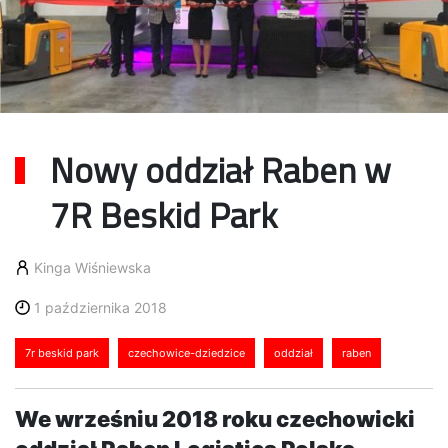
Nowy oddział Raben w
7R Beskid Park
Kinga Wiśniewska
1 października 2018
7r beskid park
czechowice-dziedzice
oddział
raben
We wrześniu 2018 roku czechowicki