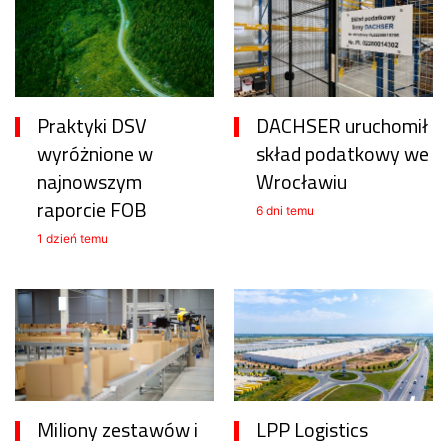
Praktyki DSV
DACHSER uruchomił
wyróżnione w
skład podatkowy we
najnowszym
Wrocławiu
raporcie FOB
6 dni temu
1 dzień temu
Miliony zestawów i
LPP Logistics