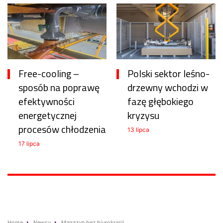
Free-cooling –
Polski sektor leśno-
sposób na poprawę
drzewny wchodzi w
efektywności
fazę głębokiego
energetycznej
kryzysu
procesów chłodzenia
13 lipca
17 lipca
Home
Newsy
Magazyn bez biurokracji