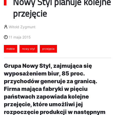
Nowy Styl planuje kolejne
przejęcie
Witold Zygmunt
11 maja 2015
meble
nowy styl
przejęcia
Grupa Nowy Styl, zajmująca się
wyposażeniem biur, 85 proc.
przychodów generuje za granicą.
Firma mająca fabryki w pięciu
państwach zapowiada kolejne
przejęcie, które umożliwi jej
rozpoczęcie produkcji w następnym