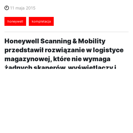
11 maja 2015
honeywell
kompletacja
Honeywell Scanning & Mobility
przedstawił rozwiązanie w logistyce
magazynowej, które nie wymaga
żadnych skanerów, wyświetlaczy i
kartek papieru. Do jego sprawnego
działania wystarczy wdrożony
innowacyjny system i słuchawki na
uszach magazyniera.Podczas
spotkania rozmowy toczyły...
Podczas spotkania rozmowy toczyły się głównie na