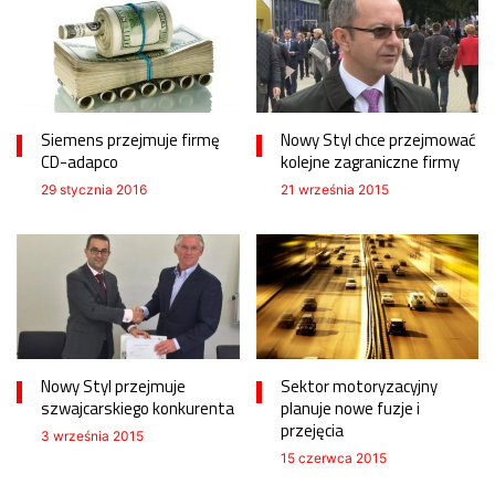
Siemens przejmuje firmę
Nowy Styl chce przejmować
CD-adapco
kolejne zagraniczne firmy
29 stycznia 2016
21 września 2015
Nowy Styl przejmuje
Sektor motoryzacyjny
szwajcarskiego konkurenta
planuje nowe fuzje i
przejęcia
3 września 2015
15 czerwca 2015