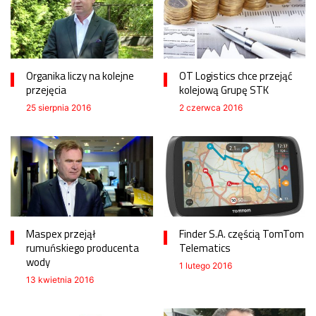
Organika liczy na kolejne
OT Logistics chce przejąć
przejęcia
kolejową Grupę STK
25 sierpnia 2016
2 czerwca 2016
Maspex przejął
Finder S.A. częścią TomTom
rumuńskiego producenta
Telematics
wody
1 lutego 2016
13 kwietnia 2016