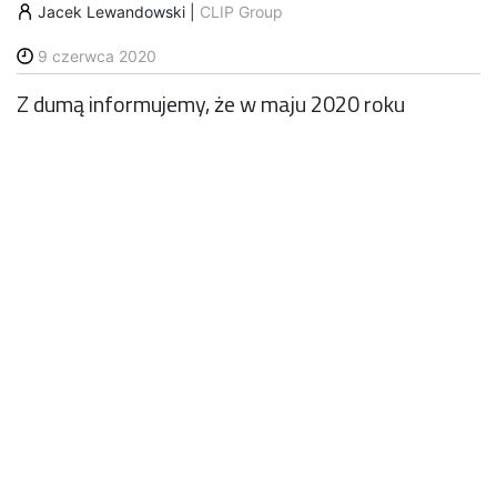
Jacek Lewandowski
|
CLIP Group
9 czerwca 2020
Z dumą informujemy, że w maju 2020 roku
Centrum Logistyczno Inwestycyjne Poznań II Sp. z
o.o. oraz CLIP Intermodal Sp. z o.o. przeszły
proces certyfikacji ISO i uzyskały podwójny
certyfikat ISO 14001:2015 oraz ISO 45001:2018.
Realizując misję firmy, oferując komplementarność
usług logistycznych, wspierając rozwój naszych
klientów i zapewniając rozwiązania przyjazne dla
środowiska naturalnego, zespół naszej firmy od wielu
lat nieustannie pracuje nad doskonaleniem jakości
pracy oraz świadczonych przez nas usług.
ISO 14001:2015
oraz ISO 45001:2018 to standardy
akceptowane i rozpoznawane na całym świecie.
Norma ISO 14001:2015 prezentuje strategiczne