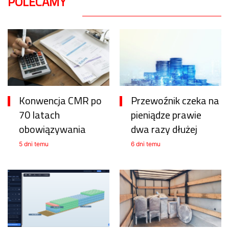
POLECAMY
Konwencja CMR po
Przewoźnik czeka na
70 latach
pieniądze prawie
obowiązywania
dwa razy dłużej
5 dni temu
6 dni temu