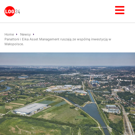
Home
Newsy
Panattoni i Eika Asset Management ruszają ze wspólną inwestycją w
Małopolsce.