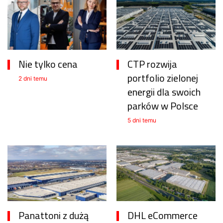
Nie tylko cena
CTP rozwija
portfolio zielonej
2 dni temu
energii dla swoich
parków w Polsce
5 dni temu
Panattoni z dużą
DHL eCommerce