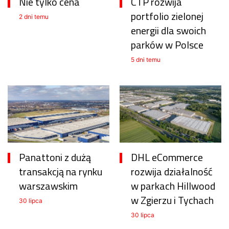
Nie tylko cena
CTP rozwija
portfolio zielonej
2 dni temu
energii dla swoich
parków w Polsce
5 dni temu
Panattoni z dużą
DHL eCommerce
transakcją na rynku
rozwija działalność
warszawskim
w parkach Hillwood
w Zgierzu i Tychach
30 lipca
30 lipca