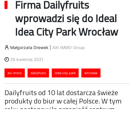
Firma Dailyfruits
wprowadzi się do Ideal
Idea City Park Wrocław
Małgorzata Drewek
|
AXI IMMO Group
29 kwietnia 2021
axi immo
dailyfruits
idea city park
wrocław
Dailyfruits od 10 lat dostarcza świeże
produkty do biur w całej Polsce. W tym
roku postanowiła przenieść centrum
logistyczne we Wrocławiu. Nowoczesna
powierzchnia 700 mkw. w parku