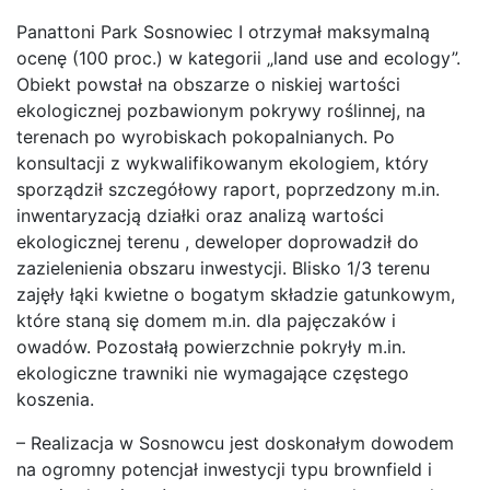
Panattoni Park Sosnowiec I otrzymał maksymalną
ocenę (100 proc.) w kategorii „land use and ecology”.
Obiekt powstał na obszarze o niskiej wartości
ekologicznej pozbawionym pokrywy roślinnej, na
terenach po wyrobiskach pokopalnianych. Po
konsultacji z wykwalifikowanym ekologiem, który
sporządził szczegółowy raport, poprzedzony m.in.
inwentaryzacją działki oraz analizą wartości
ekologicznej terenu , deweloper doprowadził do
zazielenienia obszaru inwestycji. Blisko 1/3 terenu
zajęły łąki kwietne o bogatym składzie gatunkowym,
które staną się domem m.in. dla pajęczaków i
owadów. Pozostałą powierzchnie pokryły m.in.
ekologiczne trawniki nie wymagające częstego
koszenia.
– Realizacja w Sosnowcu jest doskonałym dowodem
na ogromny potencjał inwestycji typu brownfield i