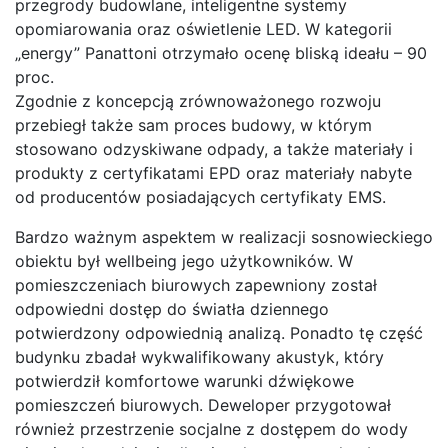
przegrody budowlane, inteligentne systemy
opomiarowania oraz oświetlenie LED. W kategorii
„energy” Panattoni otrzymało ocenę bliską ideału – 90
proc.
Zgodnie z koncepcją zrównoważonego rozwoju
przebiegł także sam proces budowy, w którym
stosowano odzyskiwane odpady, a także materiały i
produkty z certyfikatami EPD oraz materiały nabyte
od producentów posiadających certyfikaty EMS.
Bardzo ważnym aspektem w realizacji sosnowieckiego
obiektu był wellbeing jego użytkowników. W
pomieszczeniach biurowych zapewniony został
odpowiedni dostęp do światła dziennego
potwierdzony odpowiednią analizą. Ponadto tę część
budynku zbadał wykwalifikowany akustyk, który
potwierdził komfortowe warunki dźwiękowe
pomieszczeń biurowych. Deweloper przygotował
również przestrzenie socjalne z dostępem do wody