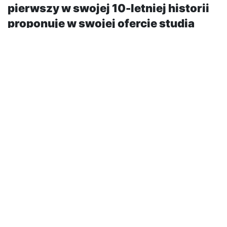
pierwszy w swojej 10-letniej historii
proponuje w swojej ofercie studia
podyplomowe, które umożliwią
słuchaczom wzbogacenie posiadanej
wiedzy i zdobycie nowych
kompetencji zawodowych.
Programy studiów są ukierunkowane na zagadnienia
współczesnej logistyki oraz transportu, a także
odpowiadają najnowszym tendencjom rozwojowym w
branży TSL
Uczelnia kładzie nacisk na praktyczny wymiar wiedzy,
dlatego współpracuje z licznymi praktykami, którzy
będą mogli podzielić się ze słuchaczami swoim
doświadczeniem. Kadra naukowa gwarantuje wysoki
poziom nauczania oraz zdobycie nowatorskiej wiedzy
na bardzo ciekawych kierunkach: