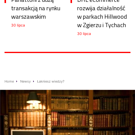
transakcją na rynku
rozwija działalność
warszawskim
w parkach Hillwood
w Zgierzu i Tychach
30 lipca
30 lipca
Home
Newsy
Łakniesz wiedzy?