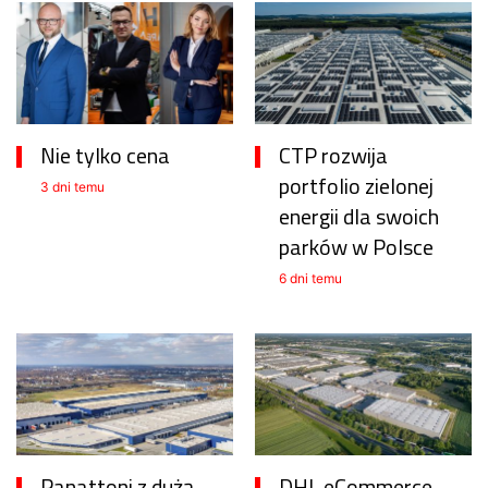
Nie tylko cena
CTP rozwija
portfolio zielonej
3 dni temu
energii dla swoich
parków w Polsce
6 dni temu
Panattoni z dużą
DHL eCommerce