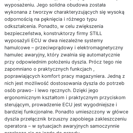
wyposażeniu. Jego solidna obudowa została
wykonana z tworzyw charakteryzujących się wysoką
odpornością na pęknięcia i różnego typu
odkształcenia. Ponadto, w celu zwiększenia
bezpieczeństwa, konstruktorzy firmy STILL
wyposażyli ECU w dwa niezależne systemy
hamulcowe – przeciwprądowy i elektromagnetyczny
hamulec awaryjny, który zwalnia się automatycznie
przy odpowiednim położeniu dyszla. Prócz tego nie
zapomniano o praktycznych funkcjach ,
poprawiających komfort pracy magazyniera. Jedną z
nich jest możliwość dostosowania dyszla do potrzeb
osób prawo- i lewo ręcznych. Dzięki jego
ergonomicznym kształtom i praktycznym przyciskom
sterującym, prowadzenie ECU jest wygodniejsze i
bardziej funkcjonalne. Ponadto umieszczony w główce
dyszla przełącznik brzuszny zapobiega zakleszczeniu
operatora – w sytuacjach awaryjnych samoczynnie
przełącza się na jazdę do przodu.