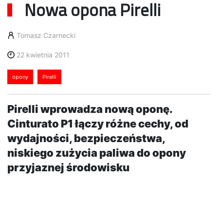
Nowa opona Pirelli
Tomasz Czarnecki
22 kwietnia 2011
opony
Pirelli
Pirelli wprowadza nową oponę.
Cinturato P1 łączy różne cechy, od
wydajności, bezpieczeństwa,
niskiego zużycia paliwa do opony
przyjaznej środowisku
naturalnemu.Bezpieczeństwo.
Cinturato P1 została stworzona, by
zoptymalizować osiągi opon zarówno