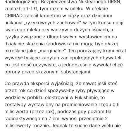
Radiologicznej i Bezpieczeństwa Nuklearnego (IRSN)
znalazł jod-131, tym razem w mleku. W efekcie
CRIIRAD zalecił kobietom w ciąży oraz dzieciom
unikania „ryzykownych zachowań”, w tym konsumpcji
świeżego mleka czy warzyw o dużych liściach, a
ryzyka związane z długotrwałym wystawieniem na
działanie skażenia środowiska nie mogą być dłużej
określane jako „marginalne”. Ten porażający komunikat
wywołał tysiące zapytań zaniepokojonych obywateli,
co jest dość oczywiste, a jednocześnie wywołał chęć
obrony przed skażonymi substancjami.
Co prawda eksperci wyjaśniają, że nawet jeśli ktoś
przez rok co dzień spożywałby ryby pływające w
wodzie w pobliżu elektrowni w Fukishimie, to
zostałyby wystawiony na promieniowanie rzędu 0,6
milisiwerta (przez rok), podczas gdy poziom tła
radioaktywnego na Ziemi wynosi przeciętnie 2
milisiewerty rocznie. Jednak te suche dane wielu nie