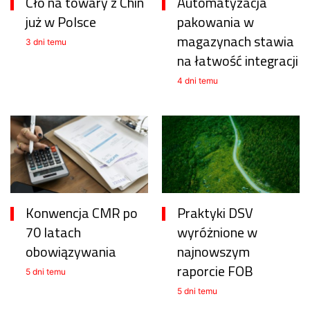
Cło na towary z Chin
Automatyzacja
już w Polsce
pakowania w
magazynach stawia
3 dni temu
na łatwość integracji
4 dni temu
Konwencja CMR po
Praktyki DSV
70 latach
wyróżnione w
obowiązywania
najnowszym
raporcie FOB
5 dni temu
5 dni temu