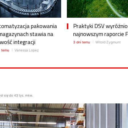
tomatyzacja pakowania
Praktyki DSV wyróżni
magazynach stawia na
najnowszym raporcie 
wość integracji
3 dni temu
Witold Zygmunt
i temu
Vanessa Lopez
ł się do 43 tys. mkw.