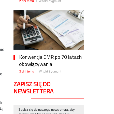
2 dni temu
Witold Zygmunt
nie
Konwencja CMR po 70 latach
obowiązywania
3 dni temu
Witold Zygmunt
e.
ZAPISZ SIĘ DO
NEWSLETTERA
a
dą
Zapisz się do naszego newslettera, aby