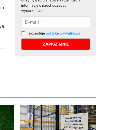
otrzymywać branżowe aktualności i
informacje o nadchodzących
la
wydarzeniach.
wa
akceptuję
politykę prywatności