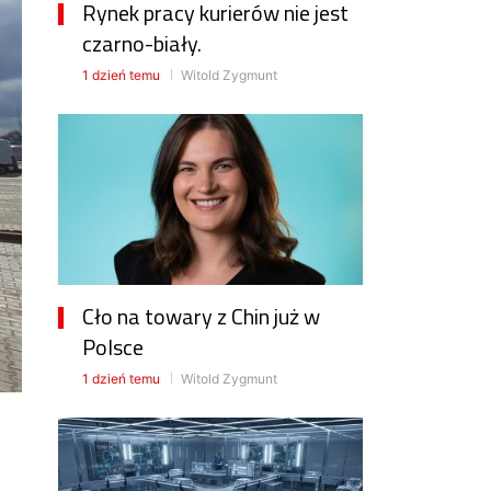
Rynek pracy kurierów nie jest
czarno-biały.
1 dzień temu
Witold Zygmunt
Cło na towary z Chin już w
Polsce
1 dzień temu
Witold Zygmunt