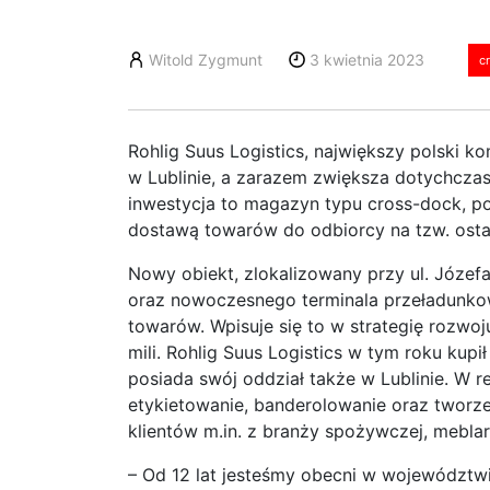
Witold Zygmunt
3 kwietnia 2023
c
Rohlig Suus Logistics, największy polski k
w Lublinie, a zarazem zwiększa dotychcza
inwestycja to magazyn typu cross-dock, p
dostawą towarów do odbiorcy na tzw. ostatn
Nowy obiekt, zlokalizowany przy ul. Józefa
oraz nowoczesnego terminala przeładunko
towarów. Wpisuje się to w strategię rozwoj
mili. Rohlig Suus Logistics w tym roku kupił
posiada swój oddział także w Lublinie. W r
etykietowanie, banderolowanie oraz
tworz
klientów m.in. z branży spożywczej, meblar
– Od 12 lat jesteśmy obecni w województwi