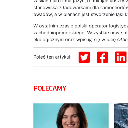
zasilać biuro i magazyn, redukując koszty 
stanowiska z ładowarkami dla samochodów 
owadów, a w planach jest stworzenie łąki k
W ostatnim czasie polski operator logist
zachodniopomorskiego. Wszystkie nowe ob
ekologicznym oraz wpisują się w ideę
Offic
Poleć ten artykuł:
POLECAMY