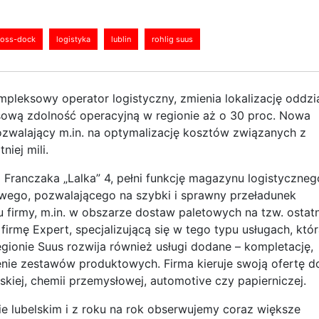
ross-dock
logistyka
lublin
rohlig suus
ompleksowy operator logistyczny, zmienia lokalizację oddzi
sową zdolność operacyjną w regionie aż o 30 proc. Nowa
ozwalający m.in. na optymalizację kosztów związanych z
iej mili.
 Franczaka „Lalka” 4, pełni funkcję magazynu logistyczneg
wego, pozwalającego na szybki i sprawny przeładunek
u firmy, m.in. w obszarze dostaw paletowych na tzw. ostatn
 firmę Expert, specjalizującą się w tego typu usługach, któ
egionie Suus rozwija również usługi dodane – kompletację,
enie zestawów produktowych
. Firma kieruje swoją ofertę d
skiej, chemii przemysłowej, automotive czy papierniczej.
e lubelskim i z roku na rok obserwujemy coraz większe