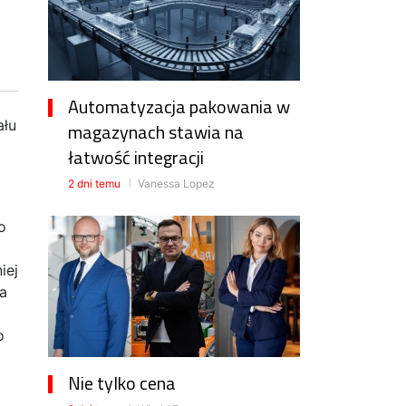
Automatyzacja pakowania w
ału
magazynach stawia na
łatwość integracji
2 dni temu
Vanessa Lopez
o
iej
ra
o
Nie tylko cena