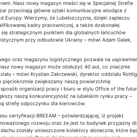
nem. Nasz nowy magazyn mieści się w Specjalnej Strefie
szar przecinają główne szlaki komunikacyjne wiodące z
d Europy. Wierzymy, że Lubelszczyzna, dzięki zapleczu
fikowanej kadry pracowniczej, a także doskonałej
ać się strategicznym punktem dla globalnych łańcuchów
gistycznym przy odbudowie Ukrainy – mówi Adam Galek,
kowego oraz magazynu logistycznego pozwala na usprawnie
 nasz nowy magazyn może obsłużyć 40 aut, co znacznie
ału – mówi Krystian Zakrzewski, dyrektor oddziału Rohlig
 pięciokrotnie zwiększamy naszą powierzchnię
osób organizacji pracy i biuro w stylu Office of the futur
iększy naszą konkurencyjność na lubelskim rynku pracy –
ną strefę odpoczynku dla kierowców.
su certyfikacji BREEAM – potwierdzającej, iż projekt
oważonego rozwoju oraz że jest to budynek przyjazny dl
 dachu zostały umieszczone kolektory słoneczne, które bę