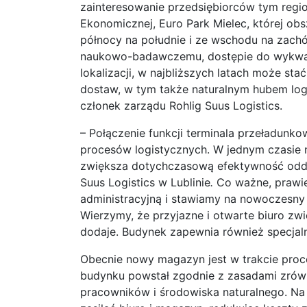
zainteresowanie przedsiębiorców tym regio
Ekonomicznej, Euro Park Mielec, której ob
północy na południe i ze wschodu na zachó
naukowo-badawczemu, dostępie do wykwali
lokalizacji, w najbliższych latach może st
dostaw, w tym także naturalnym hubem lo
członek zarządu Rohlig Suus Logistics.
– Połączenie funkcji terminala przeładun
procesów logistycznych. W jednym czasie
zwiększa dotychczasową efektywność oddzi
Suus Logistics w Lublinie
.
Co ważne, prawie
administracyjną i stawiamy na nowoczesny sp
Wierzymy, że przyjazne i otwarte biuro zw
dodaje. Budynek zapewnia również specjal
Obecnie nowy magazyn jest w trakcie proce
budynku powstał zgodnie z zasadami zrówn
pracowników i środowiska naturalnego. Na