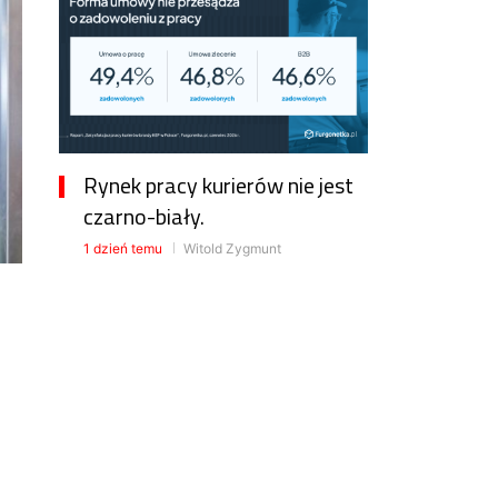
Rynek pracy kurierów nie jest
czarno-biały.
1 dzień temu
Witold Zygmunt
Cło na towary z Chin już w