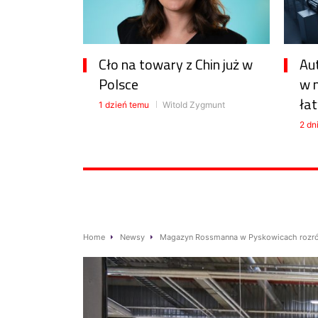
Cło na towary z Chin już w
Au
Polsce
w 
łat
1 dzień temu
Witold Zygmunt
2 dn
Home
Newsy
Magazyn Rossmanna w Pyskowicach rozrós