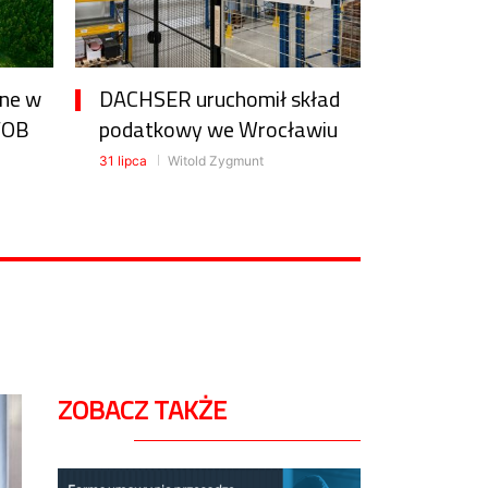
one w
DACHSER uruchomił skład
FOB
podatkowy we Wrocławiu
31 lipca
Witold Zygmunt
ZOBACZ TAKŻE