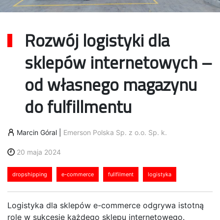
Rozwój logistyki dla
sklepów internetowych –
od własnego magazynu
do fulfillmentu
Marcin Góral
|
Emerson Polska Sp. z o.o. Sp. k.
20 maja 2024
dropshipping
e-commerce
fullfilment
logistyka
Logistyka dla sklepów e-commerce odgrywa istotną
rolę w sukcesie każdego sklepu internetowego.