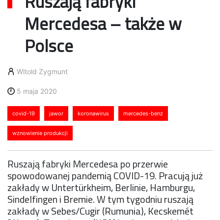
Ruszają fabryki
Mercedesa – także w
Polsce
Witold Zygmunt
5 maja 2020
covid-19
jawor
koronawirus
mercedes-benz
wznowienie produkcji
Ruszają fabryki Mercedesa po przerwie
spowodowanej pandemią COVID-19. Pracują już
zakłady w Untertürkheim, Berlinie, Hamburgu,
Sindelfingen i Bremie. W tym tygodniu ruszają
zakłady w Sebes/Cugir (Rumunia), Kecskemét