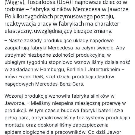
(Węgry), Tuscaloosa (USA) i najnowsze dziecko w
rodzinie – fabryka silników Mercedesa w Jaworze.
Po kilku tygodniach przymusowego postoju,
reaktywacja pracy w fabrykach ma charakter
elastyczny, uwzględniający bieżące zmiany.
– Nasze zakłady produkujące układy napędowe
zaopatrują fabryki Mercedesa na całym świecie. Aby
utrzymać niezbędne zdolności produkcyjne, w
ubiegłym tygodniu stopniowo wznowiliśmy działalność
w zakładach w Hamburgu, Berlinie i Untertürkheim –
mówi Frank Deiß, szef działu produkcji układów
napędowych Mercedes-Benz Cars.
Wczoraj produkcję wznowiła fabryka silników w
Jaworze. – Mieliśmy niespełna miesięczną przerwę w
produkcji. W tym czasie budowa fabryki baterii szła
pełną parą, optymalizowaliśmy też systemy produkcji i
montażu oraz doskonaliliśmy zabezpieczenia
epidemiologiczne dla pracowników. Od dziś Jawor