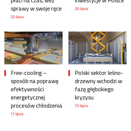
płaci na czas, weź
inwestycje w Polsce
sprawy w swoje ręce
20 lipca
22 lipca
Free-cooling –
Polski sektor leśno-
sposób na poprawę
drzewny wchodzi w
efektywności
fazę głębokiego
energetycznej
kryzysu
procesów chłodzenia
13 lipca
17 lipca