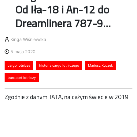
Od Iła-18 i An-12 do
Dreamlinera 787-9…
Kinga Wiśniewska
5 maja 2020
cargo lotnicze
historia cargo lotniczego
Mariusz Kuczek
transport lotniczy
Zgodnie z danymi IATA, na całym świecie w 2019
roku drogą powietrzną zostało przewiezionych
61,2 mln ton ładunków. Licząc według masy,
przewozy te stanowią mniej niż 1% światowego
handlu. To jednak ponad 35% światowej wartości
handlowej towarów, czyli ok. 6,8 bln USD,