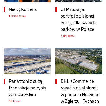
Nie tylko cena
CTP rozwija
portfolio zielonej
1 dzień temu
energii dla swoich
parków w Polsce
4 dni temu
Panattoni z dużą
DHL eCommerce
transakcją na rynku
rozwija działalność
warszawskim
w parkach Hillwood
w Zgierzu i Tychach
30 lipca