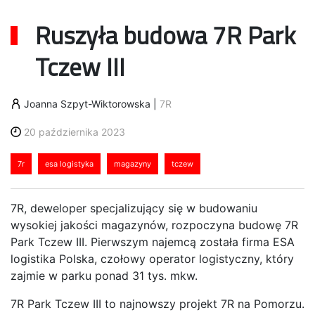
Ruszyła budowa 7R Park
Tczew III
Joanna Szpyt-Wiktorowska
|
7R
20 października 2023
7r
esa logistyka
magazyny
tczew
7R, deweloper specjalizujący się w budowaniu
wysokiej jakości magazynów, rozpoczyna budowę 7R
Park Tczew III. Pierwszym najemcą została firma ESA
logistika Polska, czołowy operator logistyczny, który
zajmie w parku ponad 31 tys. mkw.
7R Park Tczew III to najnowszy projekt 7R na Pomorzu.