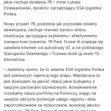
jakie cechuje działania 7R – mówi Łukasz
Dziewanowski, dyrektor zarządzający ESA logistika
Polska.
Nowy projekt 7R, podobnie jak pozostałe obiekty
dewelopera, cechuje również bardzo dobra
lokalizacja, sprzyjająca szybkiemu i efektywnemu
transportowi towarów. 7R Park Tczew III znajduje się
zaledwie kilometr od autostrady A1, a od pobliskiego
Starogardu Gdańskiego i Tczewa dzieli ją około 13
kilometrów.
– Jesteśmy dumni, że to właśnie ESA logistika Polska
jest pierwszym najemcą tego etapu. Współpraca ta
jest dowodem na jakość relacji jakie budujemy z
naszymi partnerami biznesowymi. Konsekwentnie
rozwijamy nasze portfolio na Pomorzu, mając na
uwadze olbrzymi potencjał całego regionu i silne
zapotrzebowanie na nowoczesne, wysokiej jakości
magazyny. 7R Park Tczew III gwarantuje zarówno